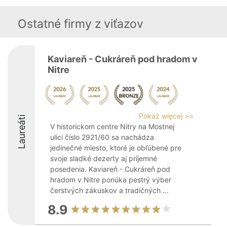
Ostatné firmy z viťazov
Kaviareň - Cukráreň pod hradom v
Nitre
Pokaż więcej >>
Laureáti
V historickom centre Nitry na Mostnej
ulici číslo 2921/60 sa nachádza
jedinečné miesto, ktoré je obľúbené pre
svoje sladké dezerty aj príjemné
posedenia. Kaviareň - Cukráreň pod
hradom v Nitre ponúka pestrý výber
čerstvých zákuskov a tradičných ...
8.9