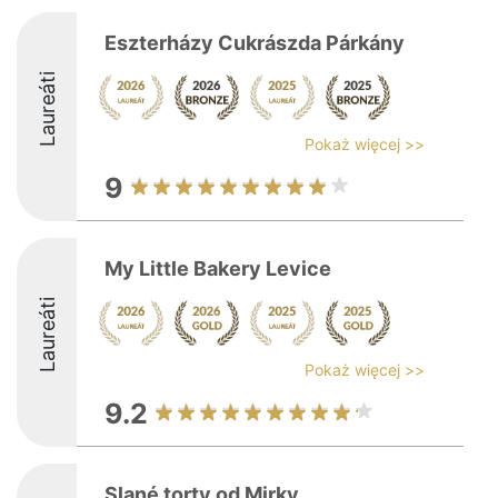
Eszterházy Cukrászda Párkány
Laureáti
Pokaż więcej >>
9
My Little Bakery Levice
Laureáti
Pokaż więcej >>
9.2
Slané torty od Mirky