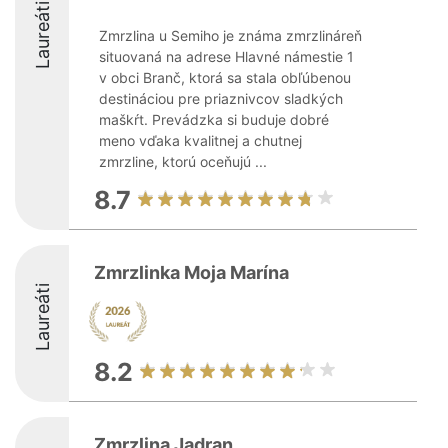
Laureáti
Zmrzlina u Semiho je známa zmrzlináreň
situovaná na adrese Hlavné námestie 1
v obci Branč, ktorá sa stala obľúbenou
destináciou pre priaznivcov sladkých
maškŕt. Prevádzka si buduje dobré
meno vďaka kvalitnej a chutnej
zmrzline, ktorú oceňujú ...
8.7
Zmrzlinka Moja Marína
Laureáti
8.2
Zmrzlina Jadran