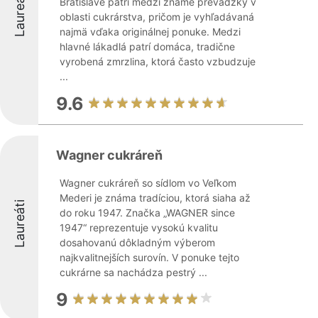
Laureáti
Bratislave patrí medzi známe prevádzky v
oblasti cukrárstva, pričom je vyhľadávaná
najmä vďaka originálnej ponuke. Medzi
hlavné lákadlá patrí domáca, tradične
vyrobená zmrzlina, ktorá často vzbudzuje
...
9.6
Wagner cukráreň
Wagner cukráreň so sídlom vo Veľkom
Mederi je známa tradíciou, ktorá siaha až
Laureáti
do roku 1947. Značka „WAGNER since
1947“ reprezentuje vysokú kvalitu
dosahovanú dôkladným výberom
najkvalitnejších surovín. V ponuke tejto
cukrárne sa nachádza pestrý ...
9