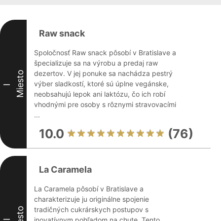
Raw snack
Spoločnosť Raw snack pôsobí v Bratislave a
špecializuje sa na výrobu a predaj raw
dezertov. V jej ponuke sa nachádza pestrý
Miesto
výber sladkostí, ktoré sú úplne vegánske,
I
neobsahujú lepok ani laktózu, čo ich robí
vhodnými pre osoby s rôznymi stravovacími
...
10.0
(76)
La Caramela
La Caramela pôsobí v Bratislave a
charakterizuje ju originálne spojenie
tradičných cukrárskych postupov s
Miesto
inovatívnym pohľadom na chute. Tento
II