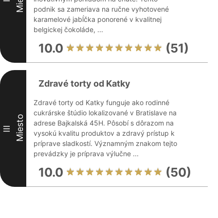
podnik sa zameriava na ručne vyhotovené
karamelové jabĺčka ponorené v kvalitnej
belgickej čokoláde, ...
10.0
(51)
Zdravé torty od Katky
Zdravé torty od Katky funguje ako rodinné
cukrárske štúdio lokalizované v Bratislave na
Miesto
adrese Bajkalská 45H. Pôsobí s dôrazom na
III
vysokú kvalitu produktov a zdravý prístup k
príprave sladkostí. Významným znakom tejto
prevádzky je príprava výlučne ...
10.0
(50)