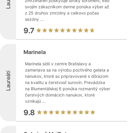
zmrzlináreň poskytuje široký sortiment, keď
svojím zákazníkom denne ponúka výber až
z 25 druhov zmrzliny a celkovo počas
sezóny ...
9.7
Marinela
Marinela sídli v centre Bratislavy a
zameriava sa na výrobu poctivého gelata a
Laureáti
nanukov, ktoré sú pripravované s dôrazom
na kvalitu a čerstvosť surovín. Prevádzka
na Blumentálskej 6 ponúka rozmanitý výber
čerstvých domácich nanukov, ktoré
vznikajú ...
9.8