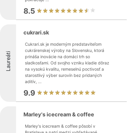
8.5
cukrari.sk
Cukrari.sk je moderným predstaviteľom
cukrárenskej výroby na Slovensku, ktorá
Laureáti
prináša inovácie na domáci trh so
sladkosťami. Od svojho vzniku kladie dôraz
na vysokú kvalitu, remeselnú poctivosť a
starostlivý výber surovín bez pridaných
aditív, ...
9.9
Marley's icecream & coffee
Marley's icecream & coffee pôsobí v
Bratislave a patrí medzi vyhľadávané