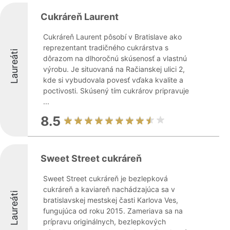
Cukráreň Laurent
Cukráreň Laurent pôsobí v Bratislave ako
reprezentant tradičného cukrárstva s
Laureáti
dôrazom na dlhoročnú skúsenosť a vlastnú
výrobu. Je situovaná na Račianskej ulici 2,
kde si vybudovala povesť vďaka kvalite a
poctivosti. Skúsený tím cukrárov pripravuje
...
8.5
Sweet Street cukráreň
Sweet Street cukráreň je bezlepková
cukráreň a kaviareň nachádzajúca sa v
Laureáti
bratislavskej mestskej časti Karlova Ves,
fungujúca od roku 2015. Zameriava sa na
prípravu originálnych, bezlepkových