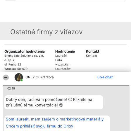
Ostatné firmy z viťazov
Organizátor hodnotenia
Hodnotenie
Kontakt
Bright Side Solutions sp. z o.
Laureáti
Kontakt
o. sp. k.
Lista
ul. Ruska 22
wszystkich
Wrocław 50-079
Laureatów
KRS 0000749100 | Regon
Podmienky
ORLY Cukrárstva
Live chat
381313360 | NIP 8943132676
Obchodné
+48 508 492 400
podmienky
Zásady
02:19
ochrany
osobných
Dobrý deň, radi Vám pomôžeme! 🙂 Kliknite na
údajov
príslušnú tému konverzácie! 🙂
Som laureát, mám záujem o marketingové materiály
Chcem prihlásiť svoju firmu do Orlov