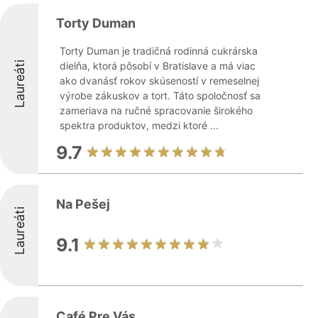
Torty Duman
Torty Duman je tradičná rodinná cukrárska
Laureáti
dielňa, ktorá pôsobí v Bratislave a má viac
ako dvanásť rokov skúseností v remeselnej
výrobe zákuskov a tort. Táto spoločnosť sa
zameriava na ručné spracovanie širokého
spektra produktov, medzi ktoré ...
9.7
Na Pešej
Laureáti
9.1
Café Pre Vás