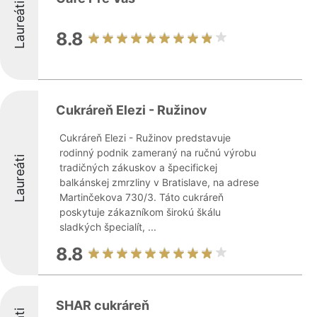
Laureáti
8.8
Cukráreň Elezi - Ružinov
Cukráreň Elezi - Ružinov predstavuje
rodinný podnik zameraný na ručnú výrobu
Laureáti
tradičných zákuskov a špecifickej
balkánskej zmrzliny v Bratislave, na adrese
Martinčekova 730/3. Táto cukráreň
poskytuje zákazníkom širokú škálu
sladkých špecialít, ...
8.8
SHAR cukráreň