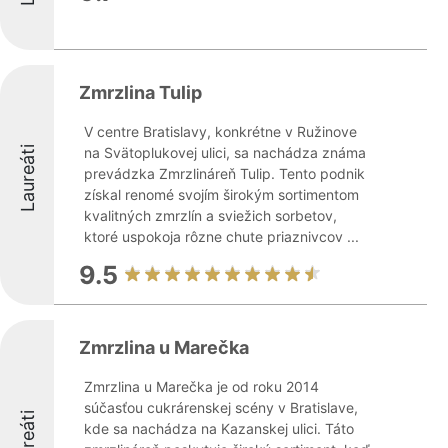
Zmrzlina Tulip
V centre Bratislavy, konkrétne v Ružinove
Laureáti
na Svätoplukovej ulici, sa nachádza známa
prevádzka Zmrzlináreň Tulip. Tento podnik
získal renomé svojím širokým sortimentom
kvalitných zmrzlín a sviežich sorbetov,
ktoré uspokoja rôzne chute priaznivcov ...
9.5
Zmrzlina u Marečka
Zmrzlina u Marečka je od roku 2014
súčasťou cukrárenskej scény v Bratislave,
Laureáti
kde sa nachádza na Kazanskej ulici. Táto