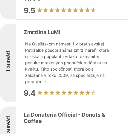
9.5
Zmrzlina LuMi
Na Ovsištskom námestí 1 v bratislavskej
Petržalke pôsobí známa zmrzlináreň, ktorá
Laureáti
si získala popularitu vďaka rozmanitej
ponuke mrazených pochúťok a dôrazu na
kvalitu. Táto spoločnosť, ktorá bola
založená v roku 2009, sa špecializuje na
prepojenie ...
9.4
La Donuteria Official - Donuts &
Laureáti
Coffee