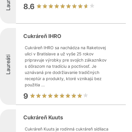
Laureáti
8.6
Cukráreň IHRO
Cukráreň IHRO sa nachádza na Raketovej
ulici v Bratislave a už vyše 25 rokov
Laureáti
pripravuje výrobky pre svojich zákazníkov
s dôrazom na tradíciu a poctivosť. Je
uznávaná pre dodržiavanie tradičných
receptúr a produkty, ktoré vznikajú bez
použitia ...
9
Cukráreň Kuuts
Cukráreň Kuuts je rodinná cukráreň sídliaca