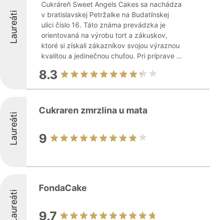
Cukráreň Sweet Angels Cakes sa nachádza
Laureáti
v bratislavskej Petržalke na Budatínskej
ulici číslo 16. Táto známa prevádzka je
orientovaná na výrobu tort a zákuskov,
ktoré si získali zákazníkov svojou výraznou
kvalitou a jedinečnou chuťou. Pri príprave ...
8.3
Cukraren zmrzlina u mata
Laureáti
9
FondaCake
Laureáti
9.7