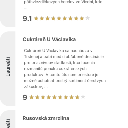
päťhviezdičkových hotelov vo Viedni, kde
...
9.1
Cukráreň U Václavíka
Cukráreň U Václavíka sa nachádza v
Trstenej a patrí medzi obľúbené destinácie
Laureáti
pre priaznivcov sladkostí, ktorí ocenia
rozmanitú ponuku cukrárenských
produktov. V tomto útulnom priestore je
možné ochutnať pestrý sortiment čerstvých
zákuskov, ...
9
Rusovská zmrzlina