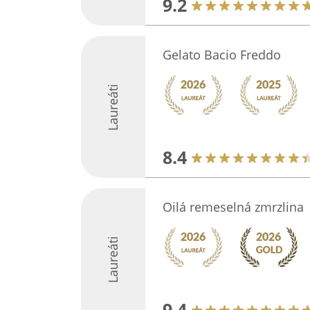
9.2
Gelato Bacio Freddo
Laureáti
8.4
Oilá remeselná zmrzlina
Laureáti
9.4