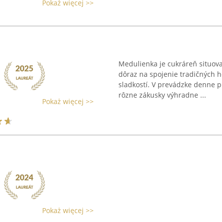
Pokaż więcej >>
Medulienka je cukráreň situova
dôraz na spojenie tradičných 
sladkostí. V prevádzke denne 
rôzne zákusky výhradne ...
Pokaż więcej >>
Pokaż więcej >>