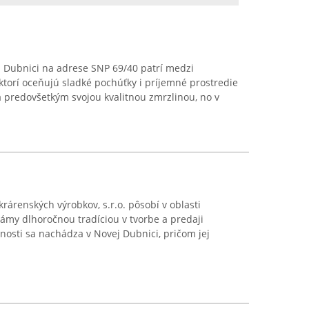
j Dubnici na adrese SNP 69/40 patrí medzi
ktorí oceňujú sladké pochúťky i príjemné prostredie
 predovšetkým svojou kvalitnou zmrzlinou, no v
krárenských výrobkov, s.r.o. pôsobí v oblasti
námy dlhoročnou tradíciou v tvorbe a predaji
čnosti sa nachádza v Novej Dubnici, pričom jej