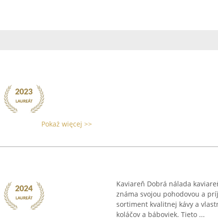
Pokaż więcej >>
Kaviareň Dobrá nálada kaviareň v
známa svojou pohodovou a pr
sortiment kvalitnej kávy a vla
koláčov a báboviek. Tieto ...