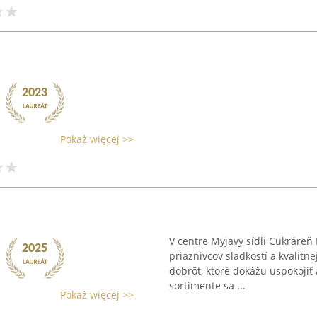
Pokaż więcej >>
V centre Myjavy sídli Cukráreň
priaznivcov sladkostí a kvalitn
dobrôt, ktoré dokážu uspokojiť 
sortimente sa ...
Pokaż więcej >>