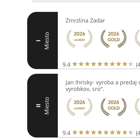
Zmrzlina Zadar
Miesto
I
9.4
(
Jan Ihrisky- vyroba a predaj
vyrobkov, sro".
Miesto
II
9.4
(