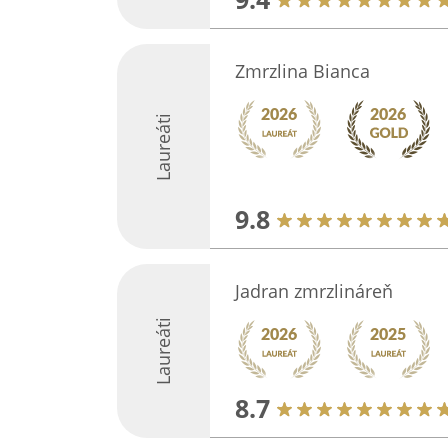
Zmrzlina Bianca
Laureáti
9.8
Jadran zmrzlináreň
Laureáti
8.7