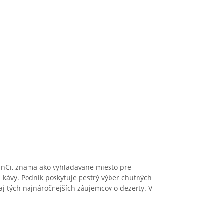
 InCi, známa ako vyhľadávané miesto pre
ej kávy. Podnik poskytuje pestrý výber chutných
aj tých najnáročnejších záujemcov o dezerty. V