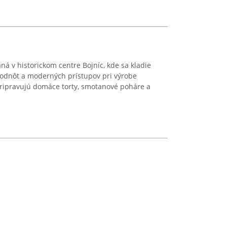
ná v historickom centre Bojníc, kde sa kladie
hodnôt a moderných prístupov pri výrobe
pripravujú domáce torty, smotanové poháre a