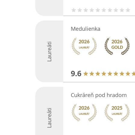
Medulienka
Laureáti
9.6
Cukráreň pod hradom
Laureáti