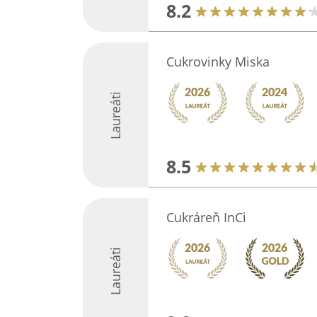
8.2
Cukrovinky Miska
Laureáti
8.5
Cukráreň InCi
Laureáti