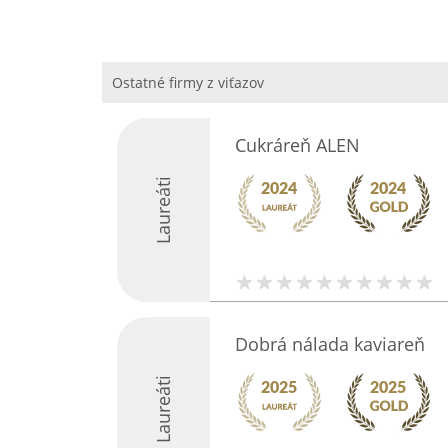
Ostatné firmy z viťazov
Cukráreň ALEN
Laureáti
Dobrá nálada kaviareň
Laureáti