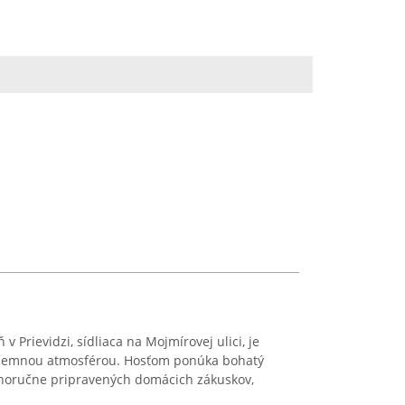
 Prievidzi, sídliaca na Mojmírovej ulici, je
íjemnou atmosférou. Hosťom ponúka bohatý
stnoručne pripravených domácich zákuskov,