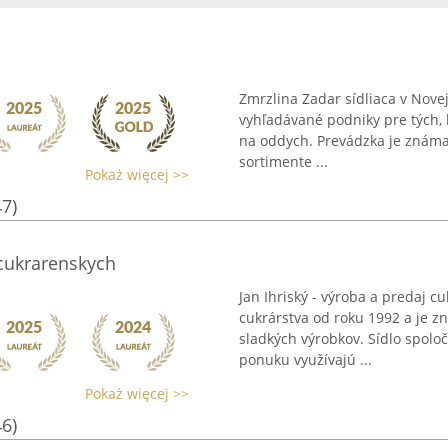
Zmrzlina Zadar sídliaca v Nove
vyhľadávané podniky pre tých, 
na oddych. Prevádzka je známa
sortimente ...
Pokaż więcej >>
47)
 cukrarenskych
Jan Ihriský - výroba a predaj cu
cukrárstva od roku 1992 a je z
sladkých výrobkov. Sídlo spolo
ponuku využívajú ...
Pokaż więcej >>
46)