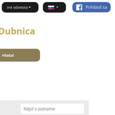
Prihlásiť sa
Iné odvetvia
 Dubnica
Hľadať