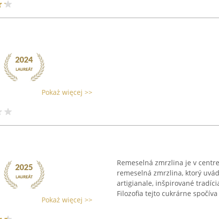
Pokaż więcej >>
Remeselná zmrzlina je v centr
remeselná zmrzlina, ktorý uvád
artigianale, inšpirované tradíc
Filozofia tejto cukrárne spočíva 
Pokaż więcej >>