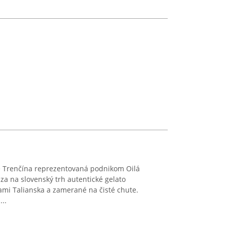
e Trenčína reprezentovaná podnikom Oilá
za na slovenský trh autentické gelato
iami Talianska a zamerané na čisté chute.
...