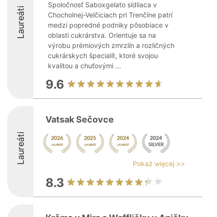
Spoločnosť Saboxgelato sídliaca v
Laureáti
Chocholnej-Velčiciach pri Trenčíne patrí
medzi popredné podniky pôsobiace v
oblasti cukrárstva. Orientuje sa na
výrobu prémiových zmrzlín a rozličných
cukrárskych špecialít, ktoré svojou
kvalitou a chuťovými ...
9.6
Vatsak Sečovce
Laureáti
Pokaż więcej >>
8.3