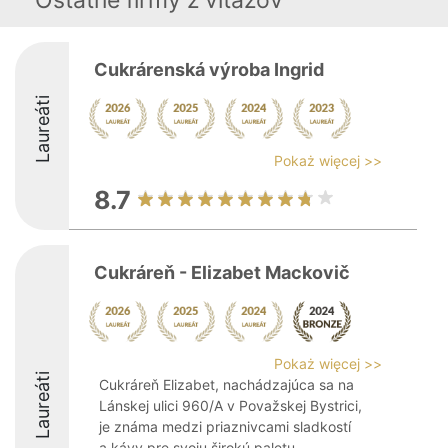
Ostatné firmy z viťazov
Cukrárenská výroba Ingrid
Laureáti
Pokaż więcej >>
8.7
Cukráreň - Elizabet Mackovič
Pokaż więcej >>
Laureáti
Cukráreň Elizabet, nachádzajúca sa na
Lánskej ulici 960/A v Považskej Bystrici,
je známa medzi priaznivcami sladkostí
a kávy pre svoju širokú paletu