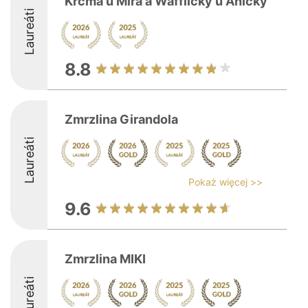
Krčma u Mira a Waffličky u Aničky
Laureáti
8.8
Zmrzlina Girandola
Laureáti
Pokaż więcej >>
9.6
Zmrzlina MIKI
Laureáti