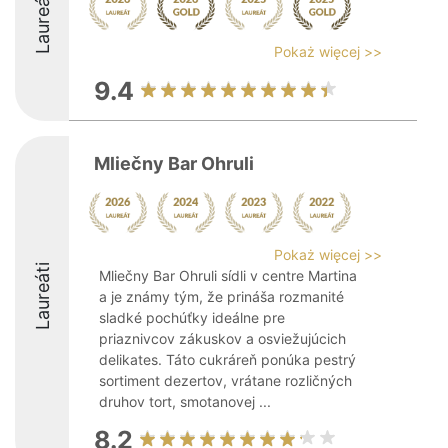
Laureáti
Pokaż więcej >>
9.4
Mliečny Bar Ohruli
Pokaż więcej >>
Laureáti
Mliečny Bar Ohruli sídli v centre Martina
a je známy tým, že prináša rozmanité
sladké pochúťky ideálne pre
priaznivcov zákuskov a osviežujúcich
delikates. Táto cukráreň ponúka pestrý
sortiment dezertov, vrátane rozličných
druhov tort, smotanovej ...
8.2