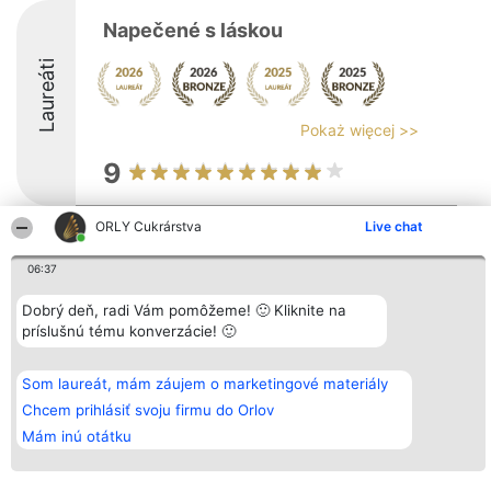
Napečené s láskou
Laureáti
Pokaż więcej >>
9
ORLY Cukrárstva
Live chat
Organizátor hodnotenia
Hodnotenie
Kontakt
Bright Side Solutions sp. z o.
Laureáti
Kontakt
06:37
o. sp. k.
Lista
ul. Ruska 22
wszystkich
Dobrý deň, radi Vám pomôžeme! 🙂 Kliknite na
Wrocław 50-079
Laureatów
príslušnú tému konverzácie! 🙂
KRS 0000749100 | Regon
Podmienky
381313360 | NIP 8943132676
Obchodné
+48 508 492 400
podmienky
Zásady
Som laureát, mám záujem o marketingové materiály
ochrany
Chcem prihlásiť svoju firmu do Orlov
osobných
údajov
Mám inú otátku