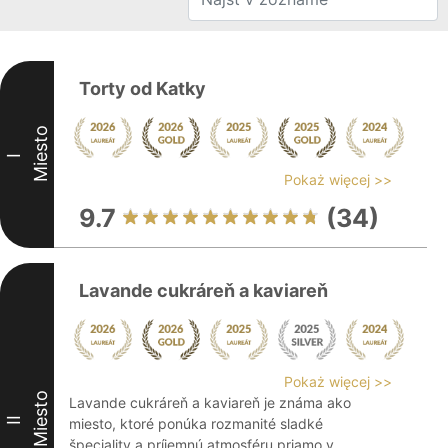
Torty od Katky
Miesto
I
Pokaż więcej >>
9.7
(34)
Lavande cukráreň a kaviareň
Pokaż więcej >>
Miesto
Lavande cukráreň a kaviareň je známa ako
II
miesto, ktoré ponúka rozmanité sladké
špeciality a príjemnú atmosféru priamo v