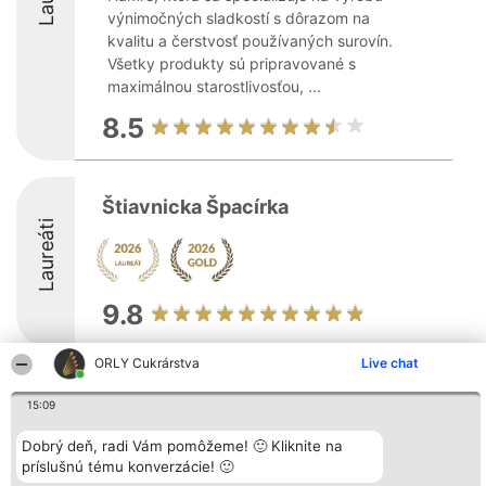
výnimočných sladkostí s dôrazom na
kvalitu a čerstvosť používaných surovín.
Všetky produkty sú pripravované s
maximálnou starostlivosťou, ...
8.5
Štiavnicka Špacírka
Laureáti
9.8
ORLY Cukrárstva
Live chat
Organizátor hodnotenia
Hodnotenie
Kontakt
15:09
Bright Side Solutions sp. z o.
Laureáti
Kontakt
o. sp. k.
Lista
ul. Ruska 22
wszystkich
Dobrý deň, radi Vám pomôžeme! 🙂 Kliknite na
Wrocław 50-079
Laureatów
príslušnú tému konverzácie! 🙂
KRS 0000749100 | Regon
Podmienky