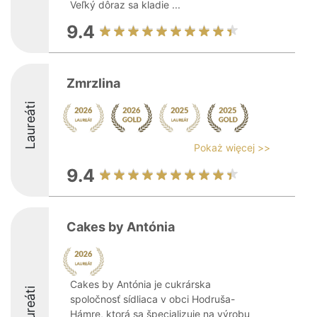
Veľký dôraz sa kladie ...
9.4
Zmrzlina
Laureáti
Pokaż więcej >>
9.4
Cakes by Antónia
Cakes by Antónia je cukrárska
Laureáti
spoločnosť sídliaca v obci Hodruša-
Hámre, ktorá sa špecializuje na výrobu