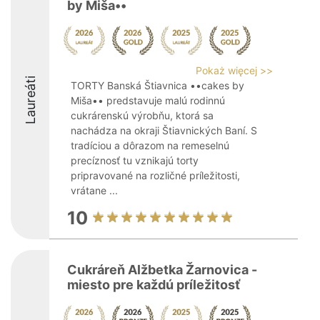
by Miša••
Pokaż więcej >>
Laureáti
TORTY Banská Štiavnica ••cakes by
Miša•• predstavuje malú rodinnú
cukrárenskú výrobňu, ktorá sa
nachádza na okraji Štiavnických Baní. S
tradíciou a dôrazom na remeselnú
precíznosť tu vznikajú torty
pripravované na rozličné príležitosti,
vrátane ...
10
Cukráreň Alžbetka Žarnovica -
miesto pre každú príležitosť