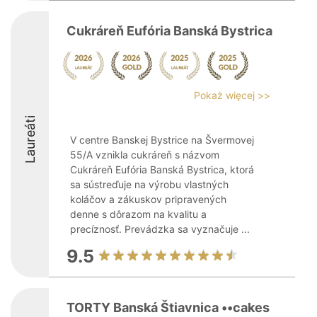
Cukráreň Eufória Banská Bystrica
Pokaż więcej >>
Laureáti
V centre Banskej Bystrice na Švermovej
55/A vznikla cukráreň s názvom
Cukráreň Eufória Banská Bystrica, ktorá
sa sústreďuje na výrobu vlastných
koláčov a zákuskov pripravených
denne s dôrazom na kvalitu a
precíznosť. Prevádzka sa vyznačuje ...
9.5
TORTY Banská Štiavnica ••cakes