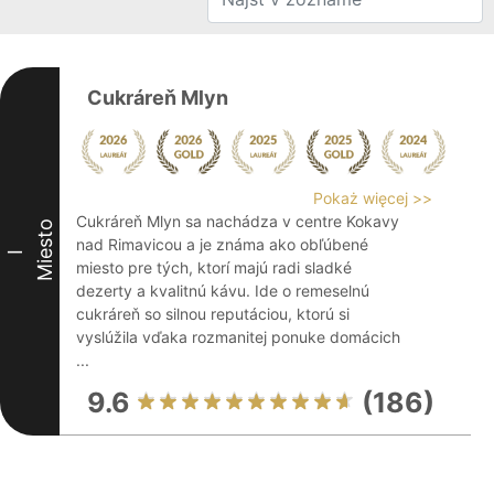
Cukráreň Mlyn
Pokaż więcej >>
Cukráreň Mlyn sa nachádza v centre Kokavy
Miesto
nad Rimavicou a je známa ako obľúbené
I
miesto pre tých, ktorí majú radi sladké
dezerty a kvalitnú kávu. Ide o remeselnú
cukráreň so silnou reputáciou, ktorú si
vyslúžila vďaka rozmanitej ponuke domácich
...
9.6
(186)