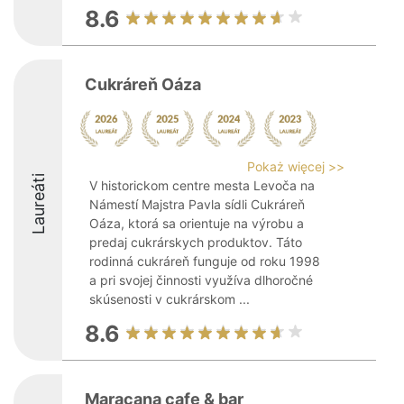
8.6
Cukráreň Oáza
Pokaż więcej >>
Laureáti
V historickom centre mesta Levoča na
Námestí Majstra Pavla sídli Cukráreň
Oáza, ktorá sa orientuje na výrobu a
predaj cukrárskych produktov. Táto
rodinná cukráreň funguje od roku 1998
a pri svojej činnosti využíva dlhoročné
skúsenosti v cukrárskom ...
8.6
Maracana cafe & bar