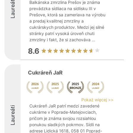
Laureáti
Balkánska zmrzlina Prešov je známa
prevádzka sídliaca na sídlisku III v
Prešove, ktorá sa zameriava na výrobu
a predaj kvalitnej zmrzliny a
cukrárskych produktov. Medzi jej silné
stránky patrí vysoká úroveň chuti
zmrzliny i fakt, že si zachováva ...
8.6
Cukráreň JaR
Pokaż więcej >>
Cukráreň JaR patrí medzi zavedené
Laureáti
cukrárne v Poprade-Matejovciach,
pričom je známa svojou rozsiahlou
ponukou sladkých pokrmov. Sídli na
adrese Lidická 1618, 058 01 Poprad-