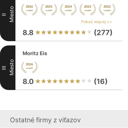
Miesto
II
Pokaż więcej >>
8.8
(277)
Moritz Eis
Miesto
III
8.0
(16)
Ostatné firmy z viťazov