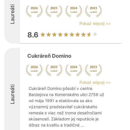
Laureáti
Pokaż więcej >>
8.6
Cukráreň Domino
Pokaż więcej >>
Laureáti
Cukráreň Domino pôsobí v centre
Bardejova na Komenského ulici 2756 už
od mája 1991 a etablovala sa ako
významný predstaviteľ cukrárskeho
remesla s viac než troma desaťročiami
skúseností. Základom jej reputácie je
dôraz na kvalitu a tradičné ...