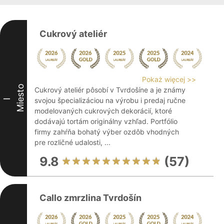
Cukrový ateliér
Pokaż więcej >>
Miesto
Cukrový ateliér pôsobí v Tvrdošíne a je známy
svojou špecializáciou na výrobu i predaj ručne
I
modelovaných cukrových dekorácií, ktoré
dodávajú tortám originálny vzhľad. Portfólio
firmy zahŕňa bohatý výber ozdôb vhodných
pre rozličné udalosti, ...
9.8
(57)
Callo zmrzlina Tvrdošín