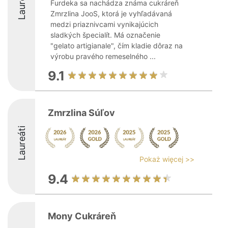
Laureáti
Furdeka sa nachádza známa cukráreň
Zmrzlina JooS, ktorá je vyhľadávaná
medzi priaznivcami vynikajúcich
sladkých špecialít. Má označenie
"gelato artigianale", čím kladie dôraz na
výrobu pravého remeselného ...
9.1
Zmrzlina Súľov
Laureáti
Pokaż więcej >>
9.4
Mony Cukráreň