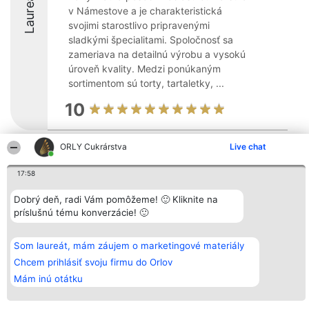
Laureáti
v Námestove a je charakteristická
svojimi starostlivo pripravenými
sladkými špecialitami. Spoločnosť sa
zameriava na detailnú výrobu a vysokú
úroveň kvality. Medzi ponúkaným
sortimentom sú torty, tartaletky, ...
10
ORLY Cukrárstva
Live chat
Organizátor hodnotenia
Hodnotenie
Kontakt
Bright Side Solutions sp. z o.
Laureáti
Kontakt
17:58
o. sp. k.
Lista
ul. Ruska 22
wszystkich
Dobrý deň, radi Vám pomôžeme! 🙂 Kliknite na
Wrocław 50-079
Laureatów
KRS 0000749100 | Regon
Podmienky
príslušnú tému konverzácie! 🙂
381313360 | NIP 8943132676
Obchodné
+48 508 492 400
podmienky
Zásady
Som laureát, mám záujem o marketingové materiály
ochrany
Chcem prihlásiť svoju firmu do Orlov
osobných
údajov
Mám inú otátku