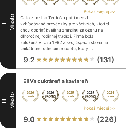
Pokaż więcej >>
Miesto
Callo zmrzlina Tvrdošín patrí medzi
II
vyhľadávané prevádzky pre všetkých, ktorí si
chcú dopriať kvalitnú zmrzlinu založenú na
dlhoročnej rodinnej tradícii. Firma bola
založená v roku 1992 a svoj úspech stavia na
unikátnom rodinnom recepte, ktorý ...
9.2
(131)
EiiVa cukráreň a kaviareň
Miesto
III
Pokaż więcej >>
9.0
(226)