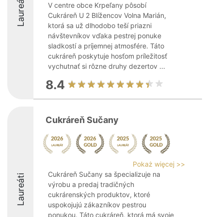
Laureáti
V centre obce Krpeľany pôsobí
Cukráreň U 2 Blížencov Volna Marián,
ktorá sa už dlhodobo teší priazni
návštevníkov vďaka pestrej ponuke
sladkostí a príjemnej atmosfére. Táto
cukráreň poskytuje hosťom príležitosť
vychutnať si rôzne druhy dezertov ...
8.4
Cukráreň Sučany
Pokaż więcej >>
Cukráreň Sučany sa špecializuje na
Laureáti
výrobu a predaj tradičných
cukrárenských produktov, ktoré
uspokojujú zákazníkov pestrou
ponukou. Táto cukráreň, ktorá má svoje