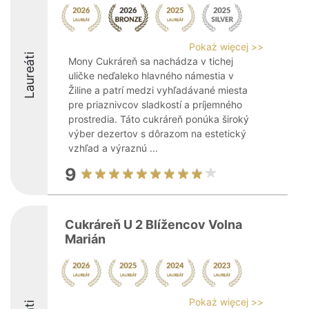
Pokaż więcej >>
Laureáti
Mony Cukráreň sa nachádza v tichej
uličke neďaleko hlavného námestia v
Žiline a patrí medzi vyhľadávané miesta
pre priaznivcov sladkostí a príjemného
prostredia. Táto cukráreň ponúka široký
výber dezertov s dôrazom na estetický
vzhľad a výraznú ...
9
Cukráreň U 2 Blížencov Volna
Marián
Pokaż więcej >>