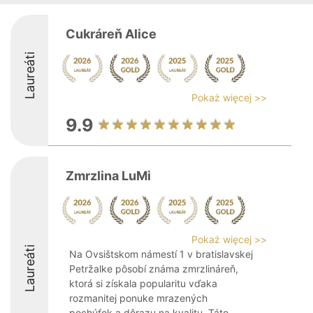
Cukráreň Alice
Laureáti
Pokaż więcej >>
9.9
Zmrzlina LuMi
Pokaż więcej >>
Laureáti
Na Ovsištskom námestí 1 v bratislavskej
Petržalke pôsobí známa zmrzlináreň,
ktorá si získala popularitu vďaka
rozmanitej ponuke mrazených
pochúťok a dôrazu na kvalitu. Táto