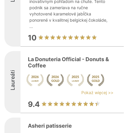
inovatívnym pohľadom na chute. Tento
podnik sa zameriava na ručne
vyhotovené karamelové jabĺčka
ponorené v kvalitnej belgickej čokoláde,
...
10
La Donuteria Official - Donuts &
Coffee
Laureáti
Pokaż więcej >>
9.4
Asheri patisserie