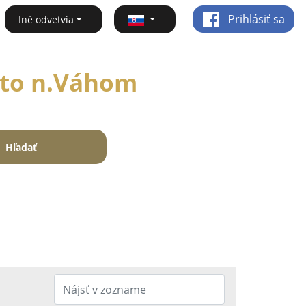
Prihlásiť sa
Iné odvetvia
sto n.Váhom
Hľadať