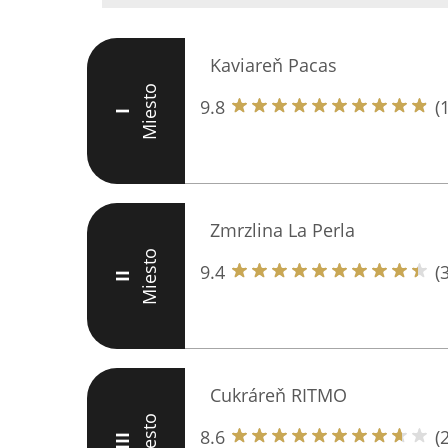
Kaviareň Pacas
Miesto
9.8
(
I
Zmrzlina La Perla
Miesto
9.4
(
II
Cukráreň RITMO
Miesto
8.6
(
III