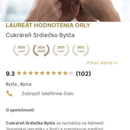
LAUREÁT HODNOTENIA ORLY
Cukráreň Srdiečko Bytča
Pokaż więcej >>
9.3
(102)
Bytča , Bytca
Zobraziť telefónne číslo
O spoločnosti:
Cukráreň Srdiečko Bytča
sa nachádza na Námestí
Slovenskej republiky v Bytči a predstavuje tradičný