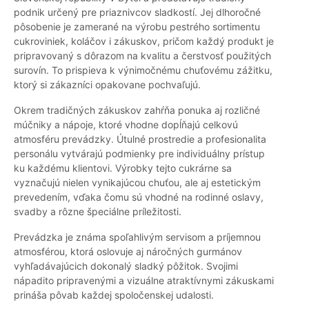
podnik určený pre priaznivcov sladkostí. Jej dlhoročné
pôsobenie je zamerané na výrobu pestrého sortimentu
cukroviniek, koláčov i zákuskov, pričom každý produkt je
pripravovaný s dôrazom na kvalitu a čerstvosť použitých
surovín. To prispieva k výnimočnému chuťovému zážitku,
ktorý si zákazníci opakovane pochvaľujú.
Okrem tradičných zákuskov zahŕňa ponuka aj rozličné
múčniky a nápoje, ktoré vhodne dopĺňajú celkovú
atmosféru prevádzky. Útulné prostredie a profesionalita
personálu vytvárajú podmienky pre individuálny prístup
ku každému klientovi. Výrobky tejto cukrárne sa
vyznačujú nielen vynikajúcou chuťou, ale aj estetickým
prevedením, vďaka čomu sú vhodné na rodinné oslavy,
svadby a rôzne špeciálne príležitosti.
Prevádzka je známa spoľahlivým servisom a príjemnou
atmosférou, ktorá oslovuje aj náročných gurmánov
vyhľadávajúcich dokonalý sladký pôžitok. Svojimi
nápadito pripravenými a vizuálne atraktívnymi zákuskami
prináša pôvab každej spoločenskej udalosti.