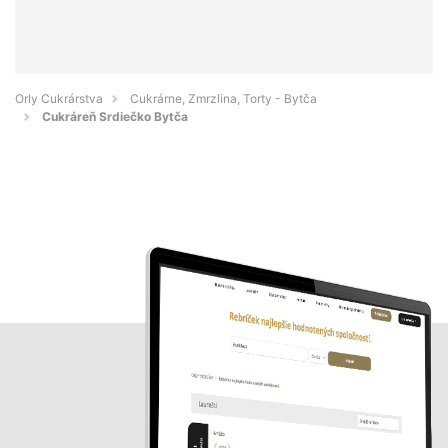
Orly Cukrárstva
Cukrárne, Zmrzlina, Torty - Bytča
Cukráreň Srdiečko Bytča