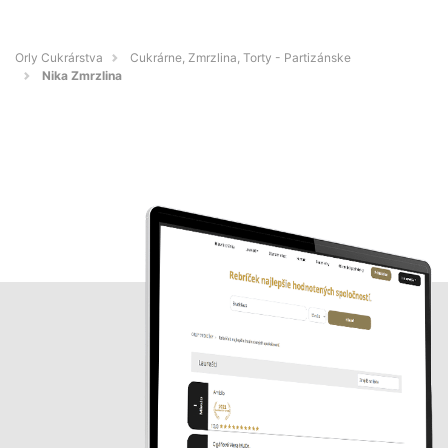
Orly Cukrárstva
Cukrárne, Zmrzlina, Torty - Partizánske
Nika Zmrzlina