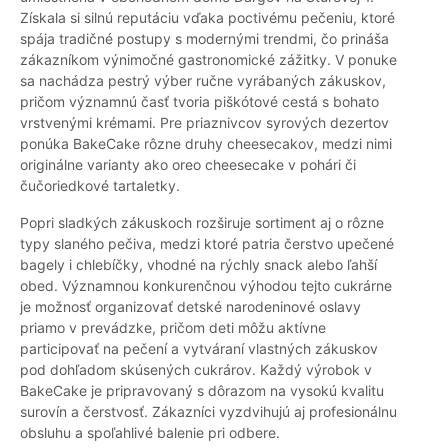
Získala si silnú reputáciu vďaka poctivému pečeniu, ktoré
spája tradičné postupy s modernými trendmi, čo prináša
zákazníkom výnimočné gastronomické zážitky. V ponuke
sa nachádza pestrý výber ručne vyrábaných zákuskov,
pričom významnú časť tvoria piškótové cestá s bohato
vrstvenými krémami. Pre priaznivcov syrových dezertov
ponúka BakeCake rôzne druhy cheesecakov, medzi nimi
originálne varianty ako oreo cheesecake v pohári či
čučoriedkové tartaletky.
Popri sladkých zákuskoch rozširuje sortiment aj o rôzne
typy slaného pečiva, medzi ktoré patria čerstvo upečené
bagely i chlebíčky, vhodné na rýchly snack alebo ľahší
obed. Významnou konkurenčnou výhodou tejto cukrárne
je možnosť organizovať detské narodeninové oslavy
priamo v prevádzke, pričom deti môžu aktívne
participovať na pečení a vytváraní vlastných zákuskov
pod dohľadom skúsených cukrárov. Každý výrobok v
BakeCake je pripravovaný s dôrazom na vysokú kvalitu
surovín a čerstvosť. Zákazníci vyzdvihujú aj profesionálnu
obsluhu a spoľahlivé balenie pri odbere.