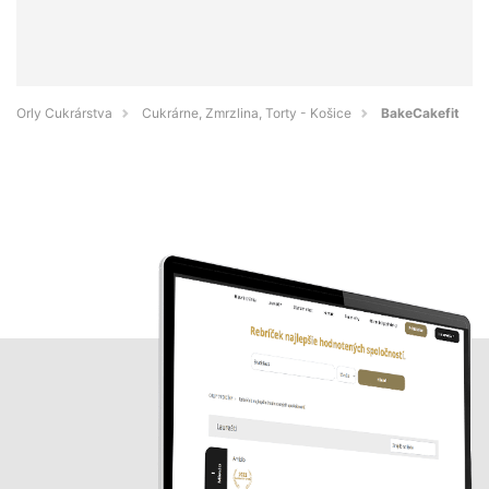
Orly Cukrárstva
Cukrárne, Zmrzlina, Torty - Košice
BakeCakefit