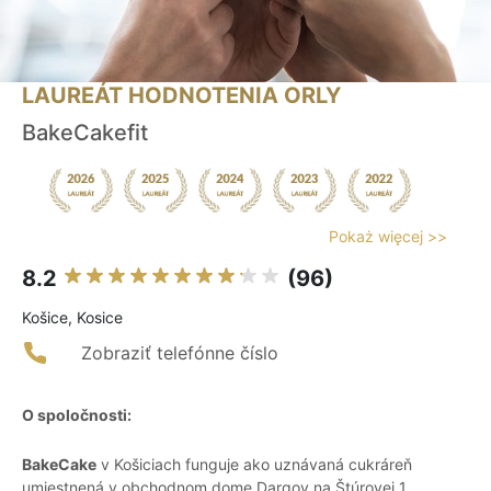
LAUREÁT HODNOTENIA ORLY
BakeCakefit
Pokaż więcej >>
8.2
(96)
Košice, Kosice
Zobraziť telefónne číslo
O spoločnosti:
BakeCake
v Košiciach funguje ako uznávaná cukráreň
umiestnená v obchodnom dome Dargov na Štúrovej 1.