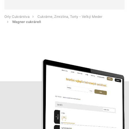
Orly Cukrárstva
Cukrárne, Zmrzlina, Torty - Veľký Meder
Wagner cukráreň