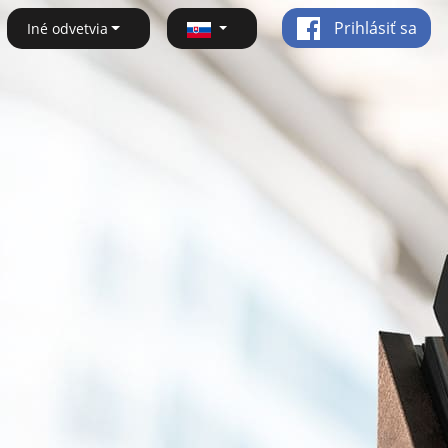
Prihlásiť sa
Iné odvetvia