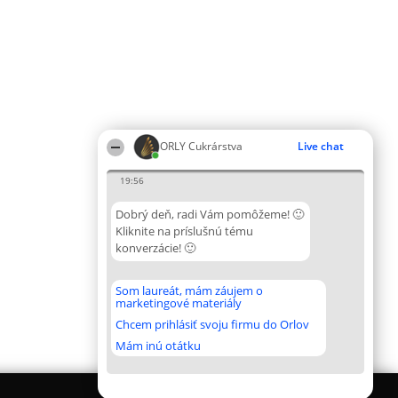
ORLY Cukrárstva
Live chat
19:56
Dobrý deň, radi Vám pomôžeme! 🙂
Kliknite na príslušnú tému
konverzácie! 🙂
Som laureát, mám záujem o
marketingové materiály
Chcem prihlásiť svoju firmu do Orlov
Mám inú otátku