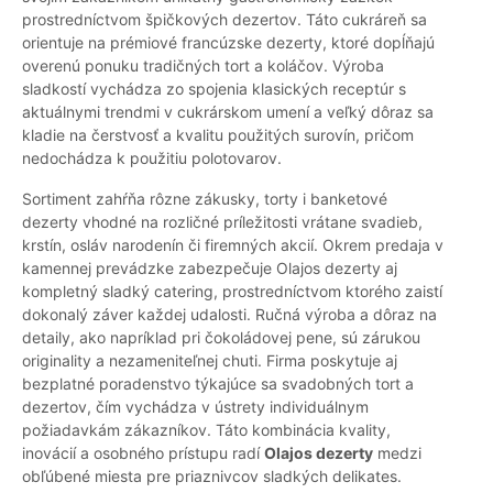
prostredníctvom špičkových dezertov. Táto cukráreň sa
orientuje na prémiové francúzske dezerty, ktoré dopĺňajú
overenú ponuku tradičných tort a koláčov. Výroba
sladkostí vychádza zo spojenia klasických receptúr s
aktuálnymi trendmi v cukrárskom umení a veľký dôraz sa
kladie na čerstvosť a kvalitu použitých surovín, pričom
nedochádza k použitiu polotovarov.
Sortiment zahŕňa rôzne zákusky, torty i banketové
dezerty vhodné na rozličné príležitosti vrátane svadieb,
krstín, osláv narodenín či firemných akcií. Okrem predaja v
kamennej prevádzke zabezpečuje Olajos dezerty aj
kompletný sladký catering, prostredníctvom ktorého zaistí
dokonalý záver každej udalosti. Ručná výroba a dôraz na
detaily, ako napríklad pri čokoládovej pene, sú zárukou
originality a nezameniteľnej chuti. Firma poskytuje aj
bezplatné poradenstvo týkajúce sa svadobných tort a
dezertov, čím vychádza v ústrety individuálnym
požiadavkám zákazníkov. Táto kombinácia kvality,
inovácií a osobného prístupu radí
Olajos dezerty
medzi
obľúbené miesta pre priaznivcov sladkých delikates.