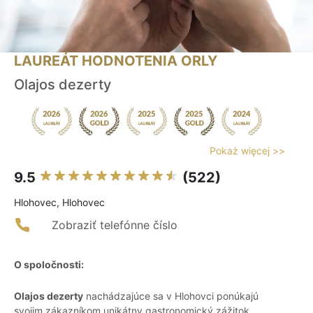
LAUREÁT HODNOTENIA ORLY
Olajos dezerty
Pokaż więcej >>
9.5
(522)
Hlohovec, Hlohovec
Zobraziť telefónne číslo
O spoločnosti:
Olajos dezerty
nachádzajúce sa v Hlohovci ponúkajú
svojim zákazníkom unikátny gastronomický zážitok