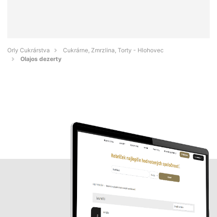
Orly Cukrárstva
Cukrárne, Zmrzlina, Torty - Hlohovec
Olajos dezerty