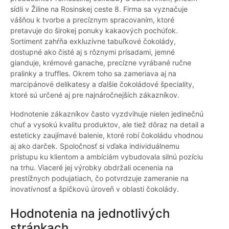
sídli v Žiline na Rosinskej ceste 8. Firma sa vyznačuje
vášňou k tvorbe a precíznym spracovaním, ktoré
pretavuje do širokej ponuky kakaových pochúťok.
Sortiment zahŕňa exkluzívne tabuľkové čokolády,
dostupné ako čisté aj s rôznymi prísadami, jemné
gianduje, krémové ganache, precízne vyrábané ručne
pralinky a truffles. Okrem toho sa zameriava aj na
marcipánové delikatesy a ďalšie čokoládové špeciality,
ktoré sú určené aj pre najnáročnejších zákazníkov.
Hodnotenie zákazníkov často vyzdvihuje nielen jedinečnú
chuť a vysokú kvalitu produktov, ale tiež dôraz na detail a
esteticky zaujímavé balenie, ktoré robí čokoládu vhodnou
aj ako darček. Spoločnosť si vďaka individuálnemu
prístupu ku klientom a ambíciám vybudovala silnú pozíciu
na trhu. Viaceré jej výrobky obdržali ocenenia na
prestížnych podujatiach, čo potvrdzuje zameranie na
inovatívnosť a špičkovú úroveň v oblasti čokolády.
Hodnotenia na jednotlivých
stránkach