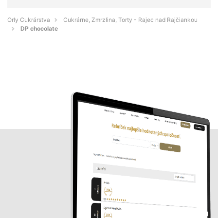
Orly Cukrárstva
Cukrárne, Zmrzlina, Torty - Rajec nad Rajčiankou
DP chocolate