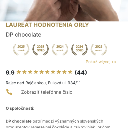
LAUREÁT HODNOTENIA ORLY
DP chocolate
Pokaż więcej >>
9.9
(44)
Rajec nad Rajčiankou, Fullová ul. 934/11
Zobraziť telefónne číslo
O spoločnosti:
DP chocolate
patrí medzi významných slovenských
producentov remeselnej čokolády a cukroviniek, pričom