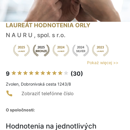
LAUREÁT HODNOTENIA ORLY
N A U R U , spol. s r.o.
Pokaż więcej >>
9
(30)
Zvolen, Dobronivská cesta 1243/8
Zobraziť telefónne číslo
O spoločnosti:
Hodnotenia na jednotlivých