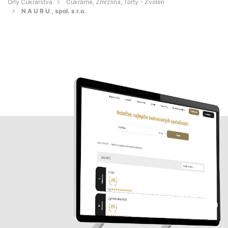
Orly Cukrárstva
Cukrárne, Zmrzlina, Torty - Zvolen
N A U R U , spol. s r.o.