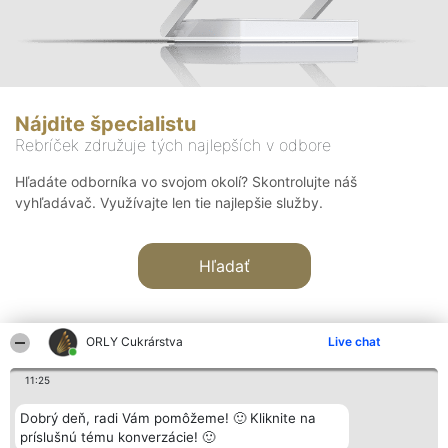
Nájdite špecialistu
Rebríček združuje tých najlepších v odbore
Hľadáte odborníka vo svojom okolí? Skontrolujte náš
vyhľadávač. Využívajte len tie najlepšie služby.
Hľadať
ORLY Cukrárstva
Live chat
11:25
Organizátor hodnotenia
Hodnotenie
Kontakt
Dobrý deň, radi Vám pomôžeme! 🙂 Kliknite na
Bright Side Solutions sp. z o.
Laureáti
Kontakt
príslušnú tému konverzácie! 🙂
o. sp. k.
Lista