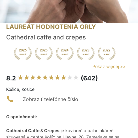
LAUREÁT HODNOTENIA ORLY
Cathedral caffe and crepes
Pokaż więcej >>
8.2
(642)
Košice, Kosice
Zobraziť telefónne číslo
O spoločnosti:
Cathedral Caffe & Crepes
je kaviareň a palacinkáreň
situovaná v centre Košíc na Hlavnej 28. Zameriava sa na