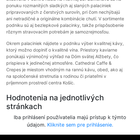
ponuku rozmanitých sladkých aj slaných palaciniek
pripravovaných z čerstvých surovín, pri čom nechýbajú
ani netradičné a originálne kombinácie chutí. V sortimente
podniku sú aj bezlepkové palacinky, takže prispôsobenie
rôznym stravovacím potrebám je samozrejmosťou.
Okrem palaciniek nájdete v podniku výber kvalitnej kávy,
ktorý možno doplniť o kvalitné vína. Priestory kaviarne
ponúkajú výnimočný výhľad na Dóm svätej Alžbety, čo
prispieva k jedinečnej atmosfére. Cathedral Caffe &
Crepes je miestom vhodným na rannú kávu, obed, ako aj
na spoločenské stretnutia s rodinou či priateľmi v
príjemnom prostredí centra Košíc.
Hodnotenia na jednotlivých
stránkach
Iba prihlásení používatelia majú prístup k týmto
údajom.
Kliknite sem pre prihlásenie.