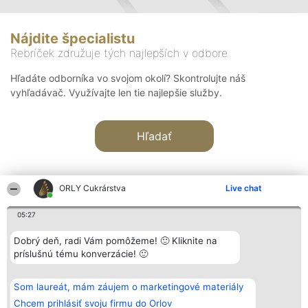
Nájdite špecialistu
Rebríček združuje tých najlepších v odbore
Hľadáte odborníka vo svojom okolí? Skontrolujte náš
vyhľadávač. Využívajte len tie najlepšie služby.
Hľadať
ORLY Cukrárstva
Live chat
05:27
Organizátor hodnotenia
Hodnotenie
Kontakt
Dobrý deň, radi Vám pomôžeme! 🙂 Kliknite na
Bright Side Solutions sp. z o.
Laureáti
Kontakt
príslušnú tému konverzácie! 🙂
o. sp. k.
Lista
ul. Ruska 22
wszystkich
Wrocław 50-079
Laureatów
Som laureát, mám záujem o marketingové materiály
KRS 0000749100 | Regon
Podmienky
381313360 | NIP 8943132676
Obchodné
Chcem prihlásiť svoju firmu do Orlov