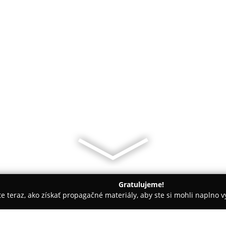
Gratulujeme!
ite teraz, ako získať propagačné materiály, aby ste si mohli naplno 