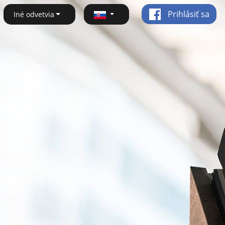
Prihlásiť sa
Iné odvetvia