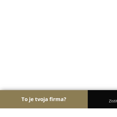
To je tvoja firma?
Zist