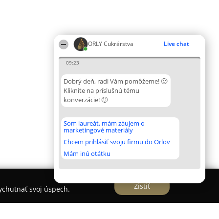
ORLY Cukrárstva
Live chat
09:23
Dobrý deň, radi Vám pomôžeme! 🙂
Kliknite na príslušnú tému
konverzácie! 🙂
Som laureát, mám záujem o
marketingové materiály
Chcem prihlásiť svoju firmu do Orlov
Mám inú otátku
Zistiť
vychutnať svoj úspech.