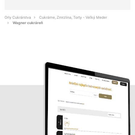
Orly Cukrárstva
Cukrárne, Zmrzlina, Torty - Veľký Meder
Wagner cukráreň