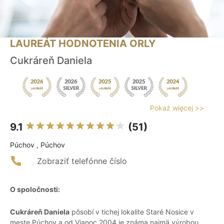
LAUREÁT HODNOTENIA ORLY
Cukráreň Daniela
Pokaż więcej >>
9.1
(51)
Púchov , Púchov
Zobraziť telefónne číslo
O spoločnosti:
Cukráreň Daniela
pôsobí v tichej lokalite Staré Nosice v
meste Púchov a od Vianoc 2004 je známa najmä výrobou