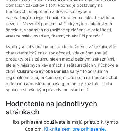
domácich zákuskov a tort. Podnik je postavený na
tradičných receptúrach a dôslednom výbere
najkvalitnejších ingrediencií, ktoré tvoria základ každého
dezertu. Vo svojej ponuke má široký výber cukrárskych
špecialít, vhodných na rozličné spoločenské príležitosti,
vrátane osláv, svadieb, firemných akcií či promócií.
Kvalitný a individuálny prístup ku každému zákazníkovi je
charakteristický znak spoločnosti, vďaka čomu sa jej
produkty tešia záujmu nielen medzi bežnými zákazníkmi,
ale aj v miestnych kaviarňach a reštauráciách v Púchove a
okolí.
Cukrárska výroba Daniela
sa týmto odlišuje na
regionálnom trhu, pričom svojim dôrazom na tradičnú chuť
a domácu atmosféru prináša gurmánsky zážitok i istotu
spokojnosti všetkým priaznivcom sladkostí.
Hodnotenia na jednotlivých
stránkach
Iba prihlásení používatelia majú prístup k týmto
údajom.
Kliknite sem pre prihlásenie.