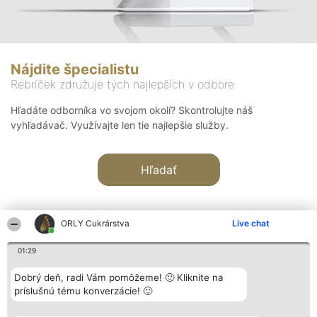
Nájdite špecialistu
Rebríček združuje tých najlepších v odbore
Hľadáte odborníka vo svojom okolí? Skontrolujte náš
vyhľadávač. Využívajte len tie najlepšie služby.
Hľadať
ORLY Cukrárstva
Live chat
01:29
Organizátor hodnotenia
Hodnotenie
Kontakt
Dobrý deň, radi Vám pomôžeme! 🙂 Kliknite na
Bright Side Solutions sp. z o.
Laureáti
Kontakt
príslušnú tému konverzácie! 🙂
o. sp. k.
Lista
ul. Ruska 22
wszystkich
Wrocław 50-079
Laureatów