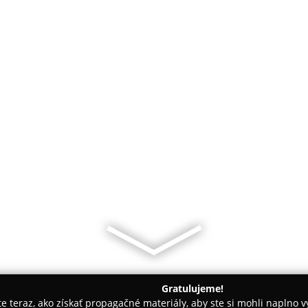
Gratulujeme!
ite teraz, ako získať propagačné materiály, aby ste si mohli naplno 