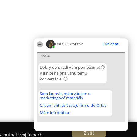
ORLY Cukrárstva
Live chat
05:34
Dobrý deň, radi Vám pomôžeme! 🙂
Kliknite na príslušnú tému
konverzácie! 🙂
Som laureát, mám záujem o
marketingové materiály
Chcem prihlásiť svoju firmu do Orlov
Mám inú otátku
Zistiť
vychutnať svoj úspech.