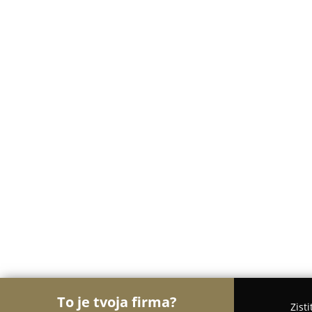
To je tvoja firma?
Zist