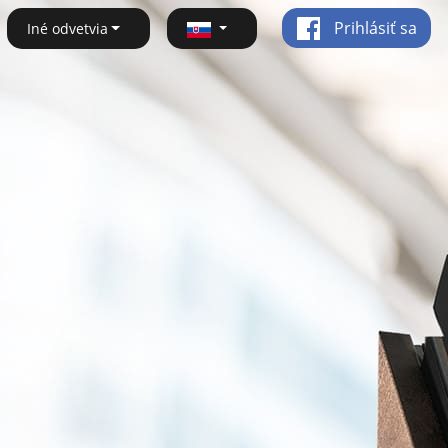
Prihlásiť sa
Iné odvetvia