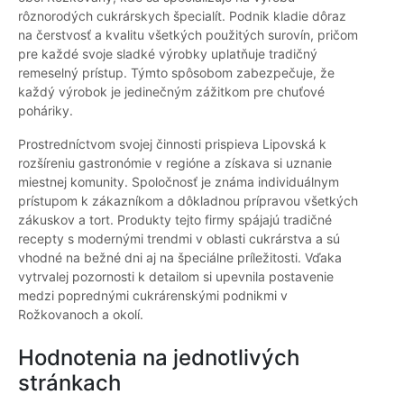
rôznorodých cukrárskych špecialít. Podnik kladie dôraz
na čerstvosť a kvalitu všetkých použitých surovín, pričom
pre každé svoje sladké výrobky uplatňuje tradičný
remeselný prístup. Týmto spôsobom zabezpečuje, že
každý výrobok je jedinečným zážitkom pre chuťové
poháriky.
Prostredníctvom svojej činnosti prispieva Lipovská k
rozšíreniu gastronómie v regióne a získava si uznanie
miestnej komunity. Spoločnosť je známa individuálnym
prístupom k zákazníkom a dôkladnou prípravou všetkých
zákuskov a tort. Produkty tejto firmy spájajú tradičné
recepty s modernými trendmi v oblasti cukrárstva a sú
vhodné na bežné dni aj na špeciálne príležitosti. Vďaka
vytrvalej pozornosti k detailom si upevnila postavenie
medzi poprednými cukrárenskými podnikmi v
Rožkovanoch a okolí.
Hodnotenia na jednotlivých
stránkach