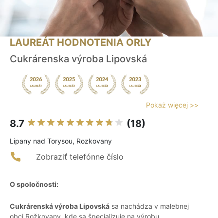
LAUREÁT HODNOTENIA ORLY
Cukrárenska výroba Lipovská
Pokaż więcej >>
8.7
(18)
Lipany nad Torysou, Rozkovany
Zobraziť telefónne číslo
O spoločnosti:
Cukrárenská výroba Lipovská
sa nachádza v malebnej
obci Rožkovany, kde sa špecializuje na výrobu