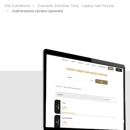
Orly Cukrárstva
Cukrárne, Zmrzlina, Torty - Lipany nad Torysou
Cukrárenska výroba Lipovská