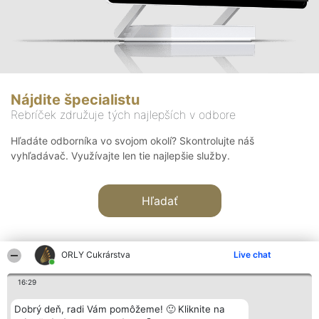
Nájdite špecialistu
Rebríček združuje tých najlepších v odbore
Hľadáte odborníka vo svojom okolí? Skontrolujte náš
vyhľadávač. Využívajte len tie najlepšie služby.
Hľadať
ORLY Cukrárstva
Live chat
16:29
Organizátor hodnotenia
Hodnotenie
Kontakt
Dobrý deň, radi Vám pomôžeme! 🙂 Kliknite na
Bright Side Solutions sp. z o.
Laureáti
Kontakt