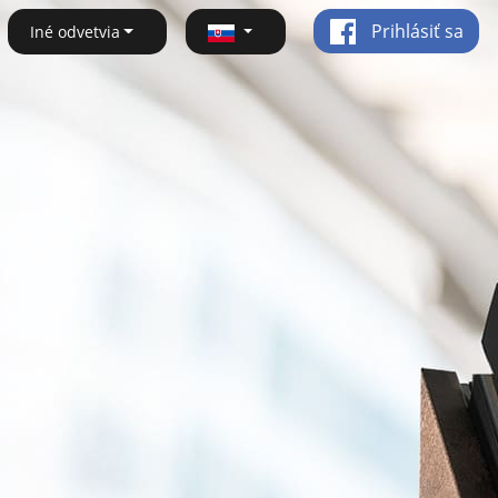
Prihlásiť sa
Iné odvetvia