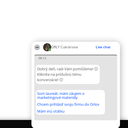
ORLY Cukrárstva
Live chat
08:12
Dobrý deň, radi Vám pomôžeme! 🙂
Kliknite na príslušnú tému
konverzácie! 🙂
Som laureát, mám záujem o
marketingové materiály
Chcem prihlásiť svoju firmu do Orlov
Mám inú otátku