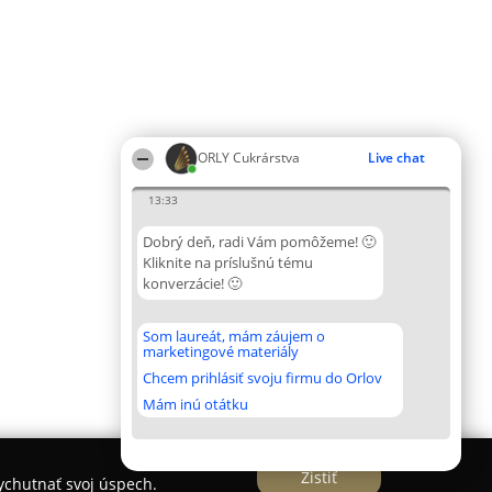
ORLY Cukrárstva
Live chat
13:33
Dobrý deň, radi Vám pomôžeme! 🙂
Kliknite na príslušnú tému
konverzácie! 🙂
Som laureát, mám záujem o
marketingové materiály
Chcem prihlásiť svoju firmu do Orlov
Mám inú otátku
Zistiť
vychutnať svoj úspech.