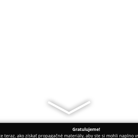
Gratulujeme!
ite teraz, ako získať propagačné materiály, aby ste si mohli naplno 