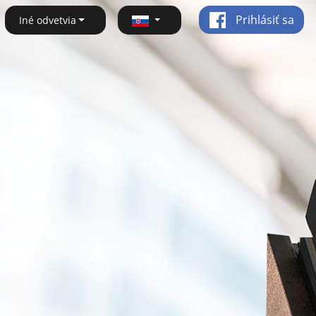
Prihlásiť sa
Iné odvetvia