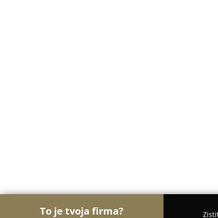
To je tvoja firma?
Zist