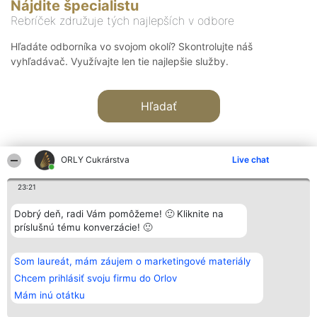
Nájdite špecialistu
Rebríček združuje tých najlepších v odbore
Hľadáte odborníka vo svojom okolí? Skontrolujte náš
vyhľadávač. Využívajte len tie najlepšie služby.
Hľadať
ORLY Cukrárstva
Live chat
23:21
Organizátor hodnotenia
Hodnotenie
Kontakt
Dobrý deň, radi Vám pomôžeme! 🙂 Kliknite na
Bright Side Solutions sp. z o.
Laureáti
Kontakt
príslušnú tému konverzácie! 🙂
o. sp. k.
Lista
ul. Ruska 22
wszystkich
Wrocław 50-079
Laureatów
Som laureát, mám záujem o marketingové materiály
KRS 0000749100 | Regon
Podmienky
381313360 | NIP 8943132676
Obchodné
Chcem prihlásiť svoju firmu do Orlov
+48 508 492 400
podmienky
Mám inú otátku
Zásady
ochrany
osobných