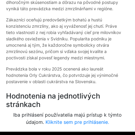
dlhoročným skúsenostiam a dôrazu na pôvodné postupy
vyniká táto prevádzka medzi zmrzlinárňami v regióne.
Zákazníci oceňujú predovšetkým bohatú a hustú
konzistenciu zmrzliny, ako aj vyváženosť jej chutí. Práve
tieto vlastnosti z nej robia vyhľadávaný cieľ pre milovníkov
sladkého osvieženia v Svidníku. Popularita podniku je
umocnená aj tým, že každoročne symbolicky otvára
zmrzlinovú sezónu, pričom si vďaka svojej kvalite a
poctivosti získal povesť legendy medzi miestnymi.
Prevádzka bola v roku 2025 ocenená ako laureát
hodnotenia Orly Cukrárstva, čo potvrdzuje jej výnimočné
postavenie v oblasti cukrárstva na Slovensku.
Hodnotenia na jednotlivých
stránkach
Iba prihlásení používatelia majú prístup k týmto
údajom.
Kliknite sem pre prihlásenie.