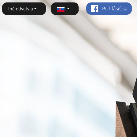
Prihlásiť sa
Iné odvetvia