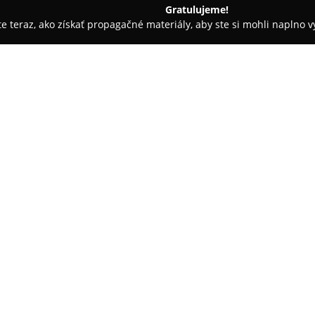
Gratulujeme!
ite teraz, ako získať propagačné materiály, aby ste si mohli naplno 
ý Jur
Zmrzlina Tulip
O spoločnosti:
V meste Svätý Jur na adrese P
známa svojou príjemnou atmosf
sa počas rokov stala obľúbený
netradičných pochúťok, pričom j
Pokaż więcej >>
moderným prístupom k príprave
zmrzlinových príchutí, medzi k
špeciality, kde každá porcia sľ
Okrem rozmanitých druhov zmrz
zákuskov a ďalších cukrárskych
kvalitných a čerstvých surovín.