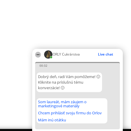
ORLY Cukrárstva
Live chat
00:32
Dobrý deň, radi Vám pomôžeme! 🙂
Kliknite na príslušnú tému
konverzácie! 🙂
Som laureát, mám záujem o
marketingové materiály
Chcem prihlásiť svoju firmu do Orlov
Mám inú otátku