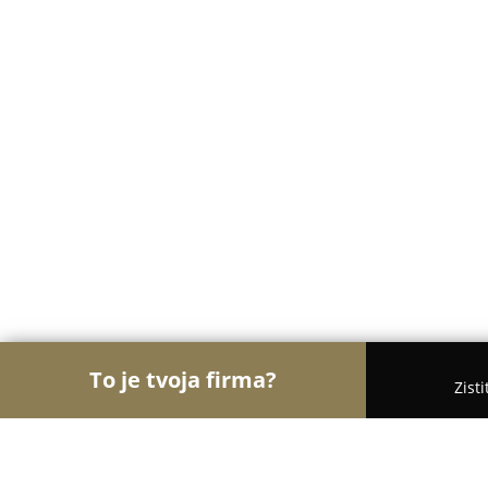
To je tvoja firma?
Zist
Orly Cukrárstva
Cukrárne, Zmrzlina, Torty - Tep