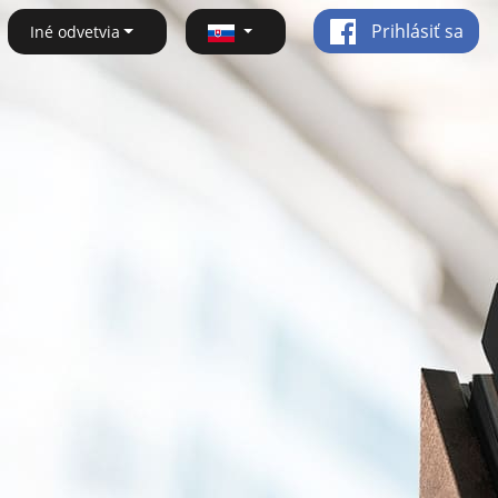
Prihlásiť sa
Iné odvetvia