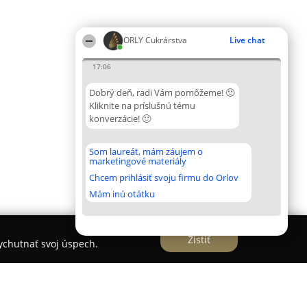
ORLY Cukrárstva
Live chat
17:06
Dobrý deň, radi Vám pomôžeme! 🙂
Kliknite na príslušnú tému
konverzácie! 🙂
Som laureát, mám záujem o
marketingové materiály
Chcem prihlásiť svoju firmu do Orlov
Mám inú otátku
Zistiť
vychutnať svoj úspech.