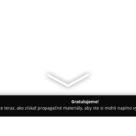
Gratulujeme!
ite teraz, ako získať propagačné materiály, aby ste si mohli naplno 
lička nad Váhom
Cukráreň Sofia