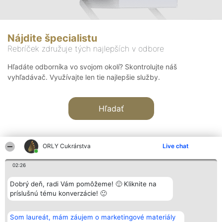
Nájdite špecialistu
Rebríček združuje tých najlepších v odbore
Hľadáte odborníka vo svojom okolí? Skontrolujte náš
vyhľadávač. Využívajte len tie najlepšie služby.
Hľadať
ORLY Cukrárstva
Live chat
02:26
Organizátor hodnotenia
Hodnotenie
Kontakt
Dobrý deň, radi Vám pomôžeme! 🙂 Kliknite na
Bright Side Solutions sp. z o.
Laureáti
Kontakt
príslušnú tému konverzácie! 🙂
o. sp. k.
Lista
ul. Ruska 22
wszystkich
Wrocław 50-079
Laureatów
Som laureát, mám záujem o marketingové materiály
KRS 0000749100 | Regon
Podmienky