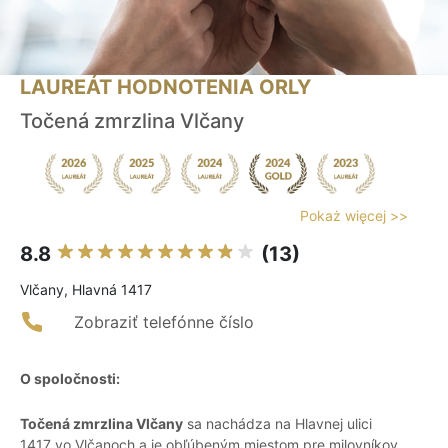
LAUREÁT HODNOTENIA ORLY
Točená zmrzlina Vlčany
Pokaż więcej >>
8.8
(13)
Vlčany, Hlavná 1417
Zobraziť telefónne číslo
O spoločnosti:
Točená zmrzlina Vlčany
sa nachádza na Hlavnej ulici
1417 vo Vlčanoch a je obľúbeným miestom pre milovníkov