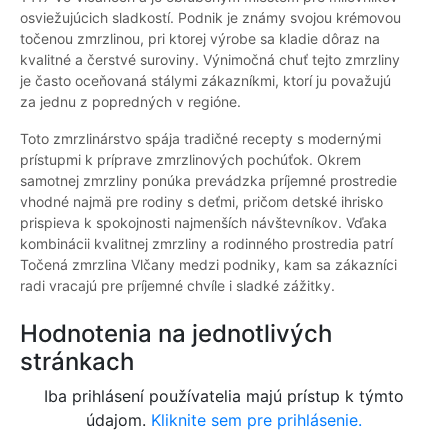
osviežujúcich sladkostí. Podnik je známy svojou krémovou
točenou zmrzlinou, pri ktorej výrobe sa kladie dôraz na
kvalitné a čerstvé suroviny. Výnimočná chuť tejto zmrzliny
je často oceňovaná stálymi zákazníkmi, ktorí ju považujú
za jednu z popredných v regióne.
Toto zmrzlinárstvo spája tradičné recepty s modernými
prístupmi k príprave zmrzlinových pochúťok. Okrem
samotnej zmrzliny ponúka prevádzka príjemné prostredie
vhodné najmä pre rodiny s deťmi, pričom detské ihrisko
prispieva k spokojnosti najmenších návštevníkov. Vďaka
kombinácii kvalitnej zmrzliny a rodinného prostredia patrí
Točená zmrzlina Vlčany medzi podniky, kam sa zákazníci
radi vracajú pre príjemné chvíle i sladké zážitky.
Hodnotenia na jednotlivých
stránkach
Iba prihlásení používatelia majú prístup k týmto
údajom.
Kliknite sem pre prihlásenie.