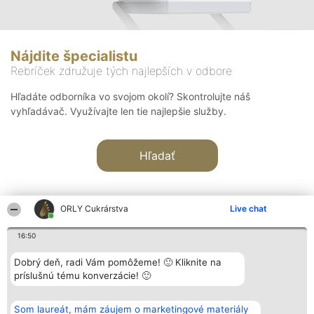
Nájdite špecialistu
Rebríček združuje tých najlepších v odbore
Hľadáte odborníka vo svojom okolí? Skontrolujte náš
vyhľadávač. Využívajte len tie najlepšie služby.
Hľadať
ORLY Cukrárstva
Live chat
16:50
Organizátor hodnotenia
Hodnotenie
Kontakt
Dobrý deň, radi Vám pomôžeme! 🙂 Kliknite na
Bright Side Solutions sp. z o.
Laureáti
Kontakt
príslušnú tému konverzácie! 🙂
o. sp. k.
Lista
ul. Ruska 22
wszystkich
Wrocław 50-079
Laureatów
Som laureát, mám záujem o marketingové materiály
KRS 0000749100 | Regon
Podmienky