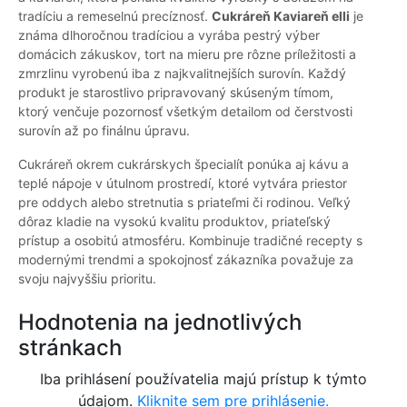
tradíciu a remeselnú precíznosť.
Cukráreň Kaviareň elli
je
známa dlhoročnou tradíciou a vyrába pestrý výber
domácich zákuskov, tort na mieru pre rôzne príležitosti a
zmrzlinu vyrobenú iba z najkvalitnejších surovín. Každý
produkt je starostlivo pripravovaný skúseným tímom,
ktorý venčuje pozornosť všetkým detailom od čerstvosti
surovín až po finálnu úpravu.
Cukráreň okrem cukrárskych špecialít ponúka aj kávu a
teplé nápoje v útulnom prostredí, ktoré vytvára priestor
pre oddych alebo stretnutia s priateľmi či rodinou. Veľký
dôraz kladie na vysokú kvalitu produktov, priateľský
prístup a osobitú atmosféru. Kombinuje tradičné recepty s
modernými trendmi a spokojnosť zákazníka považuje za
svoju najvyššiu prioritu.
Hodnotenia na jednotlivých
stránkach
Iba prihlásení používatelia majú prístup k týmto
údajom.
Kliknite sem pre prihlásenie.