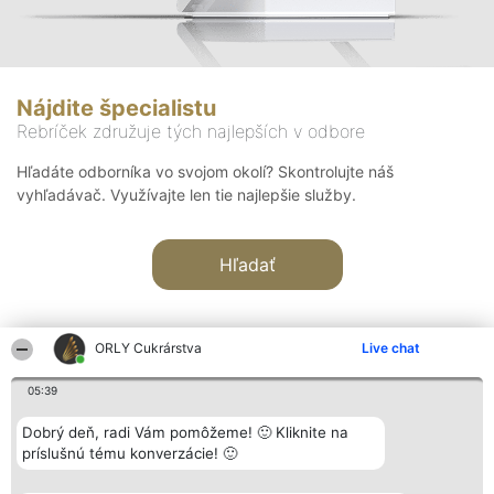
Nájdite špecialistu
Rebríček združuje tých najlepších v odbore
Hľadáte odborníka vo svojom okolí? Skontrolujte náš
vyhľadávač. Využívajte len tie najlepšie služby.
Hľadať
ORLY Cukrárstva
Live chat
05:39
Organizátor hodnotenia
Hodnotenie
Kontakt
Dobrý deň, radi Vám pomôžeme! 🙂 Kliknite na
Bright Side Solutions sp. z o.
Laureáti
Kontakt
príslušnú tému konverzácie! 🙂
o. sp. k.
Lista
ul. Ruska 22
wszystkich
Wrocław 50-079
Laureatów