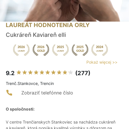
LAUREÁT HODNOTENIA ORLY
Cukráreň Kaviareň elli
Pokaż więcej >>
9.2
(277)
Trenč.Stankovce, Trencin
Zobraziť telefónne číslo
O spoločnosti:
V centre Trenčianskych Stankoviec sa nachádza cukráreň
a kaviareň, ktorá ponúka kvalitné výrobky s dôrazom na