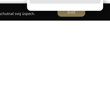
Zistiť
vychutnať svoj úspech.
och spojenie tradičných a súčasných trendov
a zameriava na ponuku rozmanitých druhov tort,
ých z kvalitných ingrediencií. Sortiment zahŕňa
ičné i inovované zákusky, trvanlivé pečivo a rôzne
dkosti.
ola Tarra je dôraz na kvalitu a jedinečnú chuť
jú len čerstvé suroviny, ako maslo, smotana,
á čokoláda, čo zabezpečuje výnimočný gurmánsky
a harmonická chuť a textúra každého dezertu,