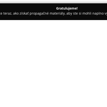
Gratulujeme!
ite teraz, ako získať propagačné materiály, aby ste si mohli naplno 
le
Vrábelská cukráreň Karol Tarr
O spoločnosti:
Karol Tarr
predstavuje vo Vrábľ
cukrárskeho remesla, pričom s
zákuskov a cukroviniek vyrában
klasické aj moderné torty, trad
Pokaż więcej >>
čokoládové aj nečokoládové sla
Hlavným cieľom spoločnosti Kar
výrobkov. Pri výrobe sa používa
vajcia, ovocie a vysokokvalitn
pôžitok. Dôležitú úlohu zohráv