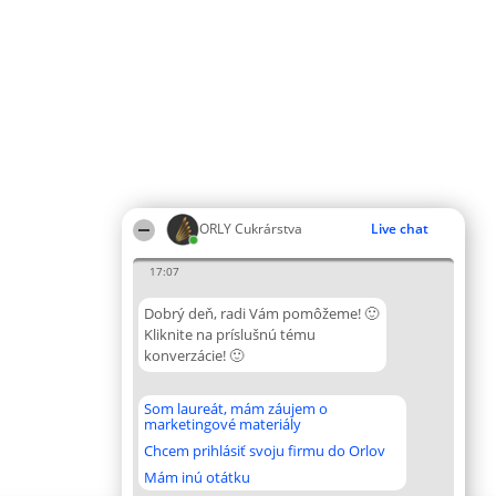
ORLY Cukrárstva
Live chat
17:07
Dobrý deň, radi Vám pomôžeme! 🙂
Kliknite na príslušnú tému
konverzácie! 🙂
Som laureát, mám záujem o
marketingové materiály
Chcem prihlásiť svoju firmu do Orlov
Mám inú otátku