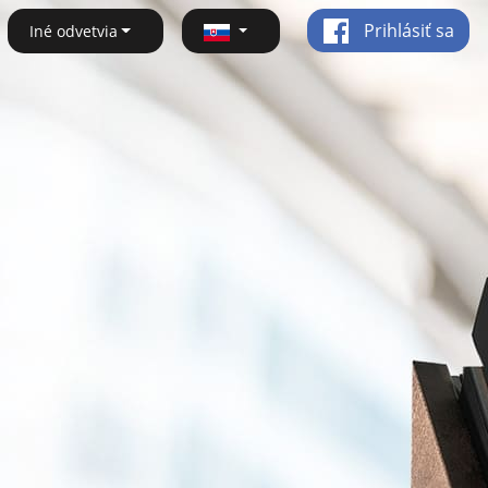
Prihlásiť sa
Iné odvetvia