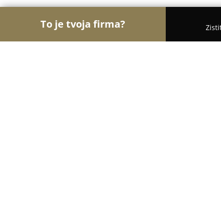
To je tvoja firma?
Zist
Orly Cukrárstva
Cukrárne, Zmrzlina, Torty - Vráb
Vrábelská cukráreň Karol Tarr
8.8
(13)
Vráble, Čerešňové námestie
Zobraziť telefónne číslo