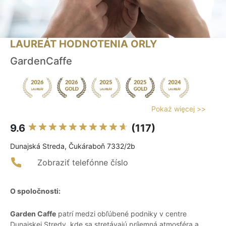
LAUREÁT HODNOTENIA ORLY
GardenCaffe
Pokaż więcej >>
9.6
(117)
Dunajská Streda, Čukáraboň 7332/2b
Zobraziť telefónne číslo
O spoločnosti:
Garden Caffe
patrí medzi obľúbené podniky v centre
Dunajskej Stredy, kde sa stretávajú príjemná atmosféra a