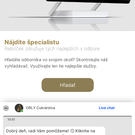
Nájdite špecialistu
Rebríček združuje tých najlepších v odbore
Hľadáte odborníka vo svojom okolí? Skontrolujte náš
vyhľadávač. Využívajte len tie najlepšie služby.
Hľadať
ORLY Cukrárstva
Live chat
10:51
Organizátor hodnotenia
Hodnotenie
Kontakt
Dobrý deň, radi Vám pomôžeme! 🙂 Kliknite na
Bright Side Solutions sp. z o.
Laureáti
Kontakt