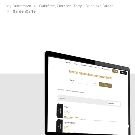
Orly Cukrárstva
Cukrárne, Zmrzlina, Torty - Dunajská Streda
GardenCaffe