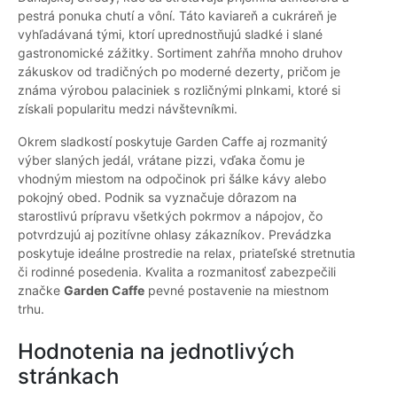
pestrá ponuka chutí a vôní. Táto kaviareň a cukráreň je
vyhľadávaná tými, ktorí uprednostňujú sladké i slané
gastronomické zážitky. Sortiment zahŕňa mnoho druhov
zákuskov od tradičných po moderné dezerty, pričom je
známa výrobou palaciniek s rozličnými plnkami, ktoré si
získali popularitu medzi návštevníkmi.
Okrem sladkostí poskytuje Garden Caffe aj rozmanitý
výber slaných jedál, vrátane pizzi, vďaka čomu je
vhodným miestom na odpočinok pri šálke kávy alebo
pokojný obed. Podnik sa vyznačuje dôrazom na
starostlivú prípravu všetkých pokrmov a nápojov, čo
potvrdzujú aj pozitívne ohlasy zákazníkov. Prevádzka
poskytuje ideálne prostredie na relax, priateľské stretnutia
či rodinné posedenia. Kvalita a rozmanitosť zabezpečili
značke
Garden Caffe
pevné postavenie na miestnom
trhu.
Hodnotenia na jednotlivých
stránkach