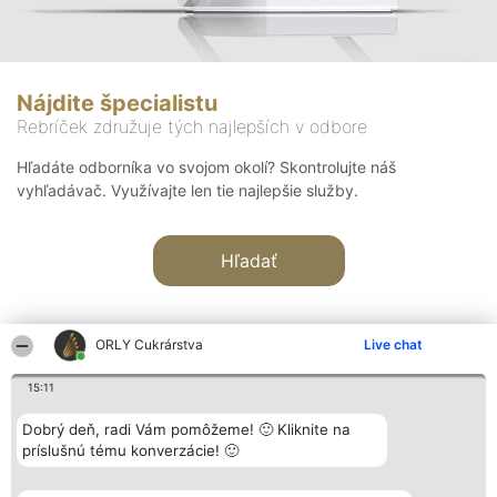
Nájdite špecialistu
Rebríček združuje tých najlepších v odbore
Hľadáte odborníka vo svojom okolí? Skontrolujte náš
vyhľadávač. Využívajte len tie najlepšie služby.
Hľadať
ORLY Cukrárstva
Live chat
15:11
Organizátor hodnotenia
Hodnotenie
Kontakt
Dobrý deň, radi Vám pomôžeme! 🙂 Kliknite na
Bright Side Solutions sp. z o.
Laureáti
Kontakt
príslušnú tému konverzácie! 🙂
o. sp. k.
Lista
ul. Ruska 22
wszystkich
Wrocław 50-079
Laureatów