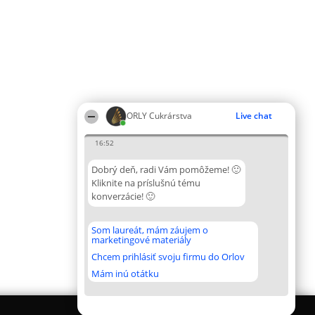
ORLY Cukrárstva
Live chat
16:52
Dobrý deň, radi Vám pomôžeme! 🙂
Kliknite na príslušnú tému
konverzácie! 🙂
Som laureát, mám záujem o
marketingové materiály
Chcem prihlásiť svoju firmu do Orlov
Mám inú otátku