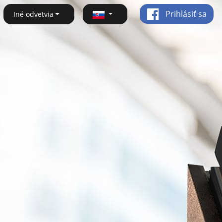
Prihlásiť sa
Iné odvetvia