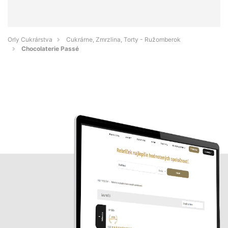
Orly Cukrárstva
Cukrárne, Zmrzlina, Torty - Ružomberok
Chocolaterie Passé