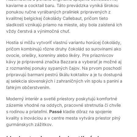
kaviarne a cocktail baru. Táto prevádzka vyniká širokou
ponukou ručne vyrábaných praliniek pripravených z
kvalitnej belgickej čokolády Callebaut, pričom tieto
sladkosti vznikajú priamo na mieste, aby bola zaistená ich
vždy čerstvá a výnimočná chuť.
Hostia si môžu vytvoriť vlastnú variantu horúcej čokolády,
pričom kombinujú rôzne druhy čokolád so surovinami ako
ovocie, oriešky, koreniny alebo likéry. Pre priaznivcov
kávy je pripravená značka Bazzara a vyberať je možné aj
z rozmanitej ponuky sypaných čajov. Na prvom poschodí
pripravujú barmani pestrú škálu koktailov a je tu dostupná
aj selekcia slovenských i zahraničných vín spolu s panini a
ľahkým občerstvením.
Moderný interiér a svetlé priestory poskytujú komfortné
zázemie vhodné na oddych, pracovné stretnutia či chvíle
s rodinou a priateľmi.
Passé
kladie dôraz na spojenie
kvality s inováciou a v centre mesta vytvára priestor plný
gurmánskych zážitkov.