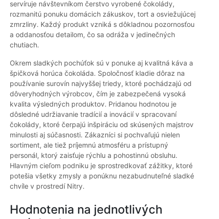
servíruje návštevníkom čerstvo vyrobené čokolády,
rozmanitú ponuku domácich zákuskov, tort a osviežujúcej
zmrzliny. Každý produkt vzniká s dôkladnou pozornosťou
a oddanosťou detailom, čo sa odráža v jedinečných
chutiach.
Okrem sladkých pochúťok sú v ponuke aj kvalitná káva a
špičková horúca čokoláda. Spoločnosť kladie dôraz na
používanie surovín najvyššej triedy, ktoré pochádzajú od
dôveryhodných výrobcov, čím je zabezpečená vysoká
kvalita výsledných produktov. Pridanou hodnotou je
dôsledné udržiavanie tradícií a inovácií v spracovaní
čokolády, ktoré čerpajú inšpiráciu od skúsených majstrov
minulosti aj súčasnosti. Zákazníci si pochvaľujú nielen
sortiment, ale tiež príjemnú atmosféru a prístupný
personál, ktorý zaisťuje rýchlu a pohostinnú obsluhu.
Hlavným cieľom podniku je sprostredkovať zážitky, ktoré
potešia všetky zmysly a ponúknu nezabudnuteľné sladké
chvíle v prostredí Nitry.
Hodnotenia na jednotlivých