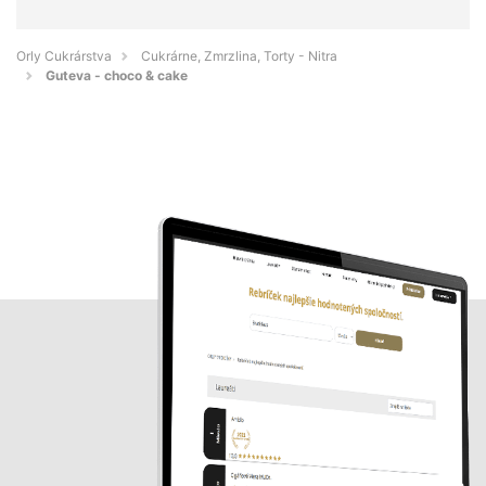
Orly Cukrárstva
Cukrárne, Zmrzlina, Torty - Nitra
Guteva - choco & cake