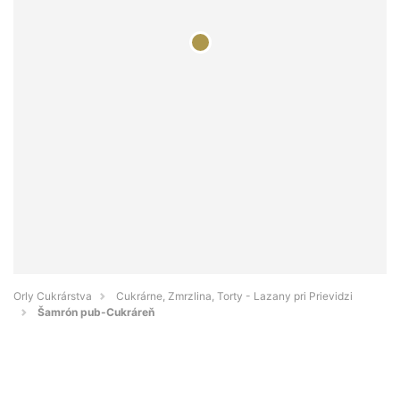
Orly Cukrárstva
Cukrárne, Zmrzlina, Torty - Lazany pri Prievidzi
Šamrón pub-Cukráreň