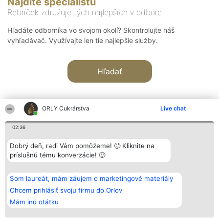
Nájdite špecialistu
Rebríček združuje tých najlepších v odbore
Hľadáte odborníka vo svojom okolí? Skontrolujte náš
vyhľadávač. Využívajte len tie najlepšie služby.
Hľadať
ORLY Cukrárstva
Live chat
02:36
Organizátor hodnotenia
Hodnotenie
Kontakt
Dobrý deň, radi Vám pomôžeme! 🙂 Kliknite na
Bright Side Solutions sp. z o.
Laureáti
Kontakt
príslušnú tému konverzácie! 🙂
o. sp. k.
Lista
ul. Ruska 22
wszystkich
Wrocław 50-079
Laureatów
Som laureát, mám záujem o marketingové materiály
KRS 0000749100 | Regon
Podmienky
381313360 | NIP 8943132676
Obchodné
Chcem prihlásiť svoju firmu do Orlov
+48 508 492 400
podmienky
Mám inú otátku
Zásady
ochrany
osobných