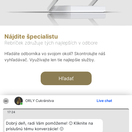
Nájdite špecialistu
Rebríček združuje tých najlepších v odbore
Hľadáte odborníka vo svojom okolí? Skontrolujte náš
vyhľadávač. Využívajte len tie najlepšie služby.
Hľadať
ORLY Cukrárstva
Live chat
17:24
Organizátor hodnotenia
Hodnotenie
Kontakt
Dobrý deň, radi Vám pomôžeme! 🙂 Kliknite na
Bright Side Solutions sp. z o.
Laureáti
Kontakt
príslušnú tému konverzácie! 🙂
o. sp. k.
Lista