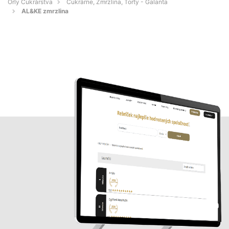
Orly Cukrárstva
Cukrárne, Zmrzlina, Torty - Galanta
AL&KE zmrzlina