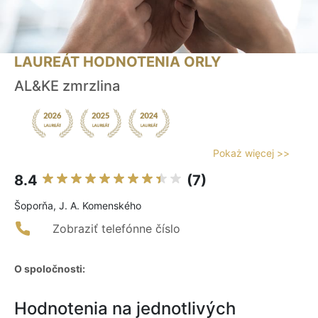
LAUREÁT HODNOTENIA ORLY
AL&KE zmrzlina
Pokaż więcej >>
8.4
(7)
Šoporňa, J. A. Komenského
Zobraziť telefónne číslo
O spoločnosti:
Hodnotenia na jednotlivých