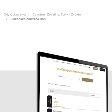
Orly Cukrárstva
Cukrárne, Zmrzlina, Torty - Zvolen
Balkanska Zmrzlina Dani