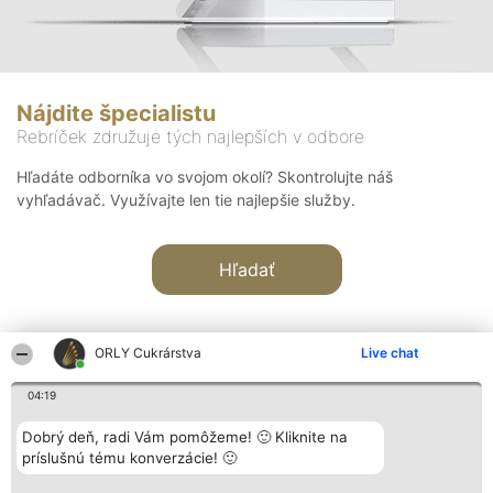
Nájdite špecialistu
Rebríček združuje tých najlepších v odbore
Hľadáte odborníka vo svojom okolí? Skontrolujte náš
vyhľadávač. Využívajte len tie najlepšie služby.
Hľadať
ORLY Cukrárstva
Live chat
04:19
Organizátor hodnotenia
Hodnotenie
Kontakt
Dobrý deň, radi Vám pomôžeme! 🙂 Kliknite na
Bright Side Solutions sp. z o.
Laureáti
Kontakt
príslušnú tému konverzácie! 🙂
o. sp. k.
Lista
ul. Ruska 22
wszystkich