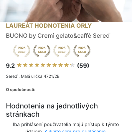
LAUREÁT HODNOTENIA ORLY
BUONO by Cremì gelato&caffè Sereď
9.2
(59)
Sereď , Malá ulička 4721/2B
O spoločnosti:
Hodnotenia na jednotlivých
stránkach
Iba prihlásení používatelia majú prístup k týmto
údajom.
Kliknite sem pre prihlásenie.