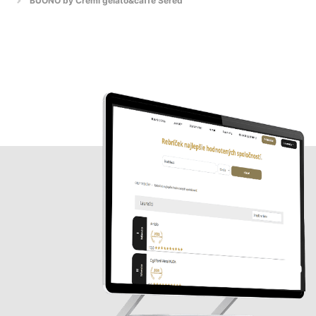
BUONO by Cremì gelato&caffè Sereď