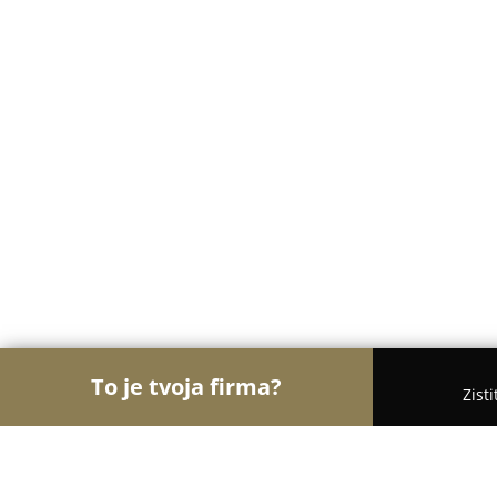
To je tvoja firma?
Zist
Orly Cukrárstva
Cukrárne, Zmrzlina, Torty - Brat