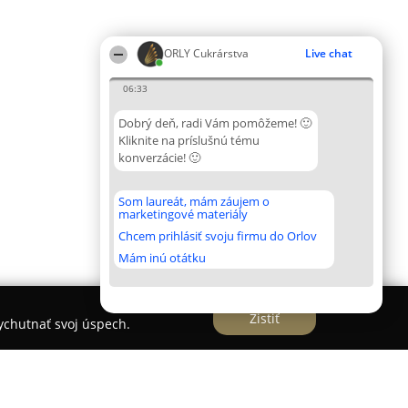
ORLY Cukrárstva
Live chat
06:33
Dobrý deň, radi Vám pomôžeme! 🙂
Kliknite na príslušnú tému
konverzácie! 🙂
Som laureát, mám záujem o
marketingové materiály
Chcem prihlásiť svoju firmu do Orlov
Mám inú otátku
Zistiť
vychutnať svoj úspech.