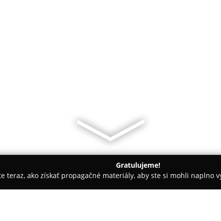
Gratulujeme!
ite teraz, ako získať propagačné materiály, aby ste si mohli naplno 
islava
Cukráreň a Zmrzlina u Joliky