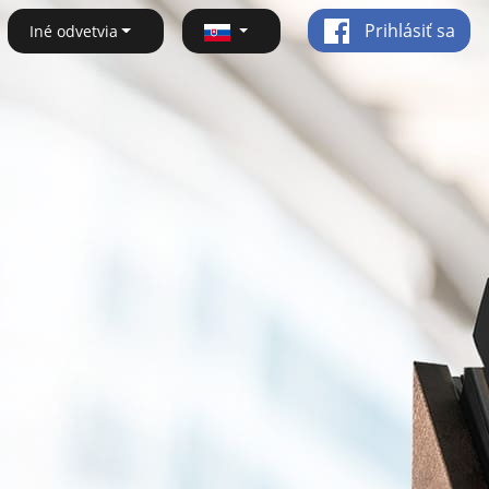
Prihlásiť sa
Iné odvetvia