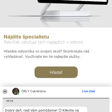
Nájdite špecialistu
Rebríček združuje tých najlepších v odbore
Hľadáte odborníka vo svojom okolí? Skontrolujte náš
vyhľadávač. Využívajte len tie najlepšie služby.
Hľadať
ORLY Cukrárstva
Live chat
06:29
Organizátor hodnotenia
Hodnotenie
Kontakt
Dobrý deň, radi Vám pomôžeme! 🙂 Kliknite na