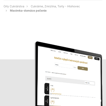
Orly Cukrárstva
Cukrárne, Zmrzlina, Torty - Hlohovec
Maximka-domáce pečenie