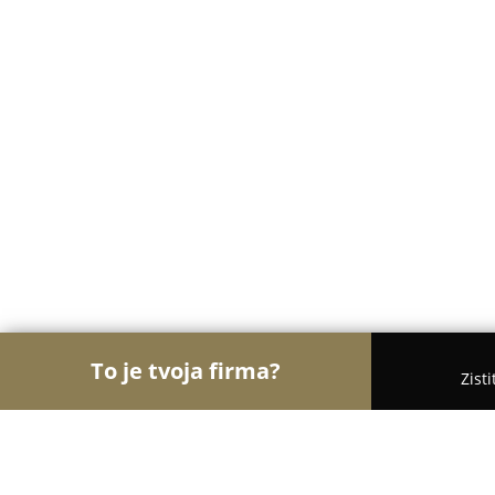
To je tvoja firma?
Zist
Orly Cukrárstva
Cukrárne, Zmrzlina, Torty - Iža