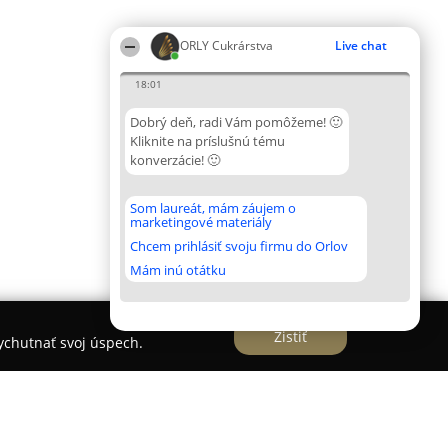
ORLY Cukrárstva
Live chat
18:01
Dobrý deň, radi Vám pomôžeme! 🙂
Kliknite na príslušnú tému
konverzácie! 🙂
Som laureát, mám záujem o
marketingové materiály
Chcem prihlásiť svoju firmu do Orlov
Mám inú otátku
Zistiť
vychutnať svoj úspech.