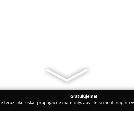
Gratulujeme!
ite teraz, ako získať propagačné materiály, aby ste si mohli naplno 
Dolce gelato