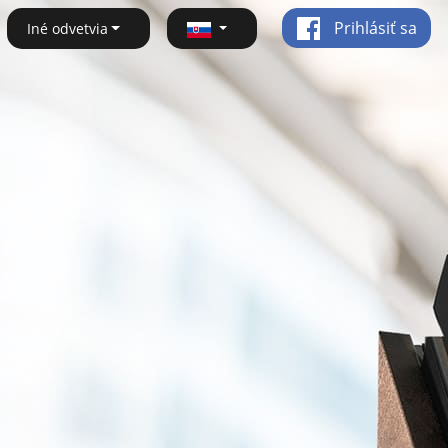
Prihlásiť sa
Iné odvetvia