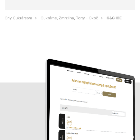
Orly Cukrárstva
Cukrárne, Zmrzlina, Torty - Okoč
G&G ICE