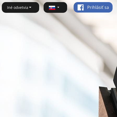
Prihlásiť sa
Iné odvetvia