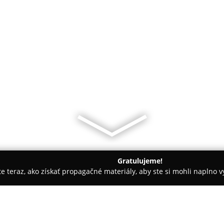
Gratulujeme!
ite teraz, ako získať propagačné materiály, aby ste si mohli naplno 
nta
Cukráreň Nuget