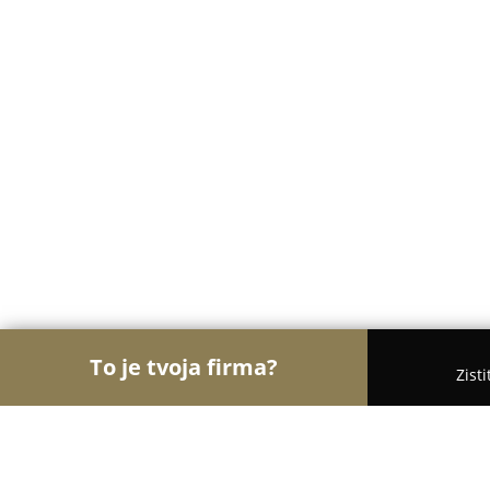
To je tvoja firma?
Zist
Orly Cukrárstva
Cukrárne, Zmrzlina, Torty - Gala