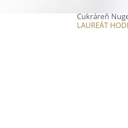
Cukráreň Nug
LAUREÁT HOD