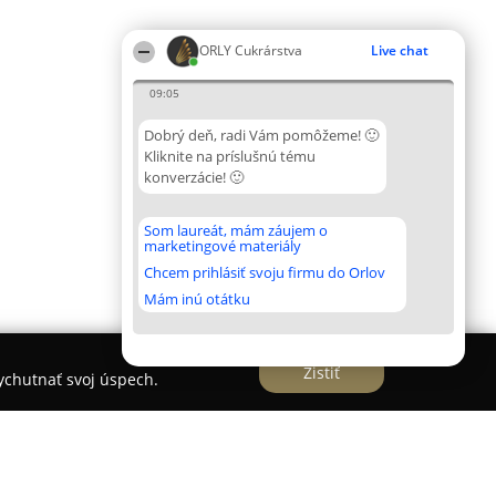
ORLY Cukrárstva
Live chat
09:05
Dobrý deň, radi Vám pomôžeme! 🙂
Kliknite na príslušnú tému
konverzácie! 🙂
Som laureát, mám záujem o
marketingové materiály
Chcem prihlásiť svoju firmu do Orlov
Mám inú otátku
Zistiť
vychutnať svoj úspech.