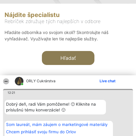
Nájdite špecialistu
Rebríček združuje tých najlepších v odbore
Hľadáte odborníka vo svojom okolí? Skontrolujte náš
vyhľadávač. Využívajte len tie najlepšie služby.
Hľadať
ORLY Cukrárstva
Live chat
12:21
Organizátor hodnotenia
Hodnotenie
Kontakt
Dobrý deň, radi Vám pomôžeme! 🙂 Kliknite na
Bright Side Solutions sp. z o.
Laureáti
Kontakt
príslušnú tému konverzácie! 🙂
o. sp. k.
Lista
ul. Ruska 22
wszystkich
Wrocław 50-079
Laureatów
Som laureát, mám záujem o marketingové materiály
KRS 0000749100 | Regon
Podmienky
381313360 | NIP 8943132676
Obchodné
Chcem prihlásiť svoju firmu do Orlov
+48 508 492 400
podmienky