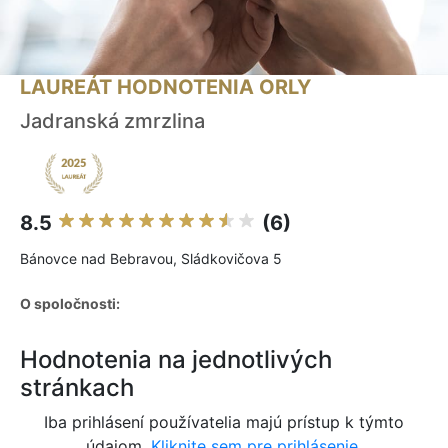
LAUREÁT HODNOTENIA ORLY
Jadranská zmrzlina
8.5
(6)
Bánovce nad Bebravou, Sládkovičova 5
O spoločnosti:
Hodnotenia na jednotlivých
stránkach
Iba prihlásení používatelia majú prístup k týmto
údajom.
Kliknite sem pre prihlásenie.