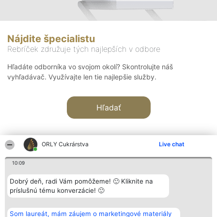
Nájdite špecialistu
Rebríček združuje tých najlepších v odbore
Hľadáte odborníka vo svojom okolí? Skontrolujte náš
vyhľadávač. Využívajte len tie najlepšie služby.
Hľadať
ORLY Cukrárstva
Live chat
10:09
Organizátor hodnotenia
Hodnotenie
Kontakt
Dobrý deň, radi Vám pomôžeme! 🙂 Kliknite na
Bright Side Solutions sp. z o.
Laureáti
Kontakt
príslušnú tému konverzácie! 🙂
o. sp. k.
Lista
ul. Ruska 22
wszystkich
Wrocław 50-079
Laureatów
Som laureát, mám záujem o marketingové materiály
KRS 0000749100 | Regon
Podmienky