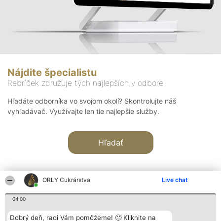
Nájdite špecialistu
Rebríček združuje tých najlepších v odbore
Hľadáte odborníka vo svojom okolí? Skontrolujte náš
vyhľadávač. Využívajte len tie najlepšie služby.
Hľadať
ORLY Cukrárstva
Live chat
04:00
Organizátor hodnotenia
Hodnotenie
Kontakt
Dobrý deň, radi Vám pomôžeme! 🙂 Kliknite na