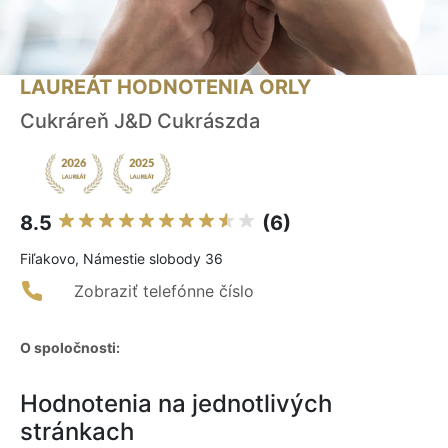
LAUREÁT HODNOTENIA ORLY
Cukráreň J&D Cukrászda
8.5
(6)
Fiľakovo, Námestie slobody 36
Zobraziť telefónne číslo
O spoločnosti:
Hodnotenia na jednotlivých
stránkach