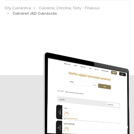
Orly Cukrárstva
Cukrárne, Zmrzlina, Torty - Fiľakovo
Cukráreň J&D Cukrászda